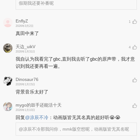
假期我还要补番呢
EnflyZ
1
2026年3月2日
真田中来了
天边_uikV
4
2026年1月31日
我自认为我看完了gbc,直到我去听了gbc的原声带，我才意
识到我还要再看一遍。
Dinosaur76
2026年1月15日
背景音乐太好了
mygo的鼓手还能活十天
2026年1月10日
回复
@
凉辰不冷
：
动画版皆无其名真的超好听😭😭
@凉辰不冷
那我问你，mmk版空想呢，动画版皆无其名呢