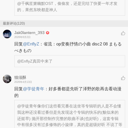
@千枫笙箫
幽默OST，偷偷发，还是完结了快要一年才发
的，果然东映都是神人
最新评论(120)
Jak0lantern_393
2026年8月2日
回复
@
EnflyZ
：
省流：op变奏抒情の小曲 disc2 08 まもる
べきもの
@EnflyZ
真田中来了
猫须酥
2026年4月13日
回复
@
学徒青年
：
好多番都是先听了泽野的歌再去看动漫
的
@学徒青年
像你们这些看完番在这坐等专辑听的人是不会懂
我这种还没看过番但是先发现这个专辑的快乐的(貌似来的
还挺早) 抛开那些制作完整的歌曲不谈(也好听)，这套专辑
中有很多没有过多修饰的小旋律，真的是超级好听 不说了等