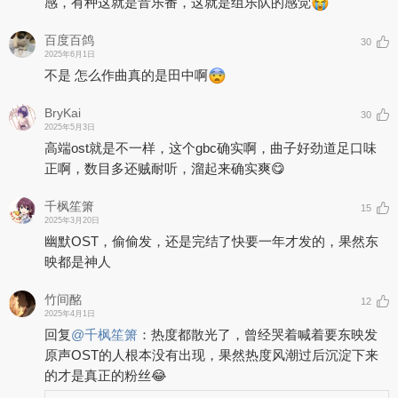
感，有种这就是音乐番，这就是组乐队的感觉
百度百鸽
30
2025年6月1日
不是 怎么作曲真的是田中啊
BryKai
30
2025年5月3日
高端ost就是不一样，这个gbc确实啊，曲子好劲道足口味
正啊，数目多还贼耐听，溜起来确实爽😋
千枫笙箫
15
2025年3月20日
幽默OST，偷偷发，还是完结了快要一年才发的，果然东
映都是神人
竹间酩
12
2025年4月1日
回复
@
千枫笙箫
：
热度都散光了，曾经哭着喊着要东映发
原声OST的人根本没有出现，果然热度风潮过后沉淀下来
的才是真正的粉丝😂