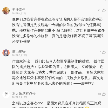
学徒青年
71
2025年4月2日
像你们这些看完番在这坐等专辑听的人是不会懂我这种还
没看过番但是先发现这个专辑的快乐的(貌似来的还挺早)
抛开那些制作完整的歌曲不谈(也好听)，这套专辑中有很多
没有过多修饰的小旋律，真的是超级好听 不说了等假期我
还要补番呢
谏山黄昏
57
2025年3月20日
作曲家评论： 我们比任何人都更享受制作的过程。 创作团
队的成员包括： 以KOHD为首，近田潔人、立崎優介、近
藤隆史 大家齐心协力，共同完成了一部作品。 希望大家能
再次通过耳朵来享受我们各自的「哭泣少女乐队」 再次向
所有参与其中的各位表示衷心的感谢！——田中祐介
本人乐感有点怪
40
2025年6月16日
之所以这么喜欢gbc，是因为背景音乐真的很提高正片观