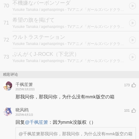
不機嫌なバーボンソーダ
70
Yusuke Tanaka / agehasprings
- TVアニメ「ガールズバンドクライ」 (オリジナルサウンドトラック)
希望の旗を掲げて
71
Yusuke Tanaka / agehasprings
- TVアニメ「ガールズバンドクライ」 (オリジナルサウンドトラック)
ウルトラステーション
72
Yusuke Tanaka / agehasprings
- TVアニメ「ガールズバンドクライ」 (オリジナルサウンドトラック)
ぶんがくJ-ROCK（下北沢）
73
Yusuke Tanaka / agehasprings
- TVアニメ「ガールズバンドクライ」 (オリジナルサウンドトラック)
精彩评论
千枫笙箫
173
2025年3月22日
那我问你，那我问你，为什么没有mmk版空の箱
晓风鸥
101
2025年4月1日
回复
@
千枫笙箫
：
因为mmk没版权（）
@千枫笙箫
那我问你，那我问你，为什么没有mmk版空の箱