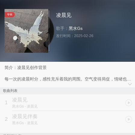
凌晨见
专辑
歌手：
黑水Gs
发行时间：
2025-02-26
简介：凌晨见创作背景
每一次的凌晨时分，感性充斥着我的周围。空气变得局促，情绪也异
常的敏感。精神的内耗充斥着我的周围。想要去表达，却不知从何说
起。那么就唱给你听。。。。
歌曲列表
歌手黑水GS携新歌《凌晨见》为你在夜晚唱起，只愿你能够聆听
凌晨见
1
黑水Gs
- 凌晨见
凌晨见伴奏
2
黑水Gs
- 凌晨见