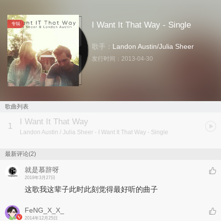
I Want It That Way - Single
专辑
歌手：
Landon Austin
/
Julia Sheer
发行时间：
2013-04-30
歌曲列表
I Want It That Way
1
Landon Austin / Julia Sheer
- I Want It That Way - Single
最新评论(2)
就是慕辞呀
2019年3月27日
这歌我这辈子此时此刻觉得最好听的曲子
FeNG_X_X_
2014年12月25日