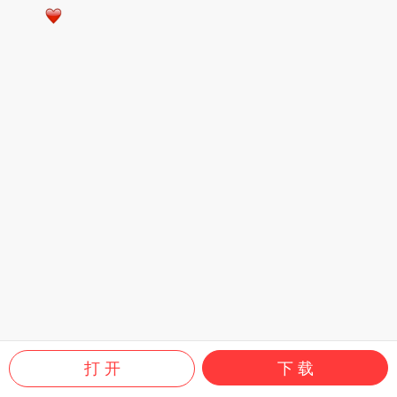
打 开
下 载