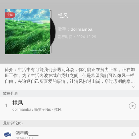
揽风
专辑
歌手：
dolimamba
发行时间：
2024-12-29
简介：生活中有可能我们会遇到麻烦，你可能正在努力上学，正在加
班工作，为了生活奔波在城市霓虹之间...但是希望我们可以像风一样
自由，去追逐自己所喜爱的事情，让清风拂过山岗，穿过凛冽的寒
冬...
歌曲列表
揽风
1
dolimamba / 杨昊宇Nis
- 揽风
最新评论(6)
酒星听____
2025年1月1日