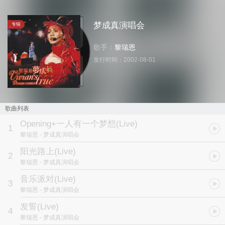
梦成真演唱会
专辑
歌手：
黎瑞恩
发行时间：
2002-08-01
歌曲列表
Opening+一人有一个梦想(Live)
1
黎瑞恩
- 梦成真演唱会
阳光路上(Live)
2
黎瑞恩
- 梦成真演唱会
音乐派对(Live)
3
黎瑞恩
- 梦成真演唱会
发誓(Live)
4
黎瑞恩
- 梦成真演唱会