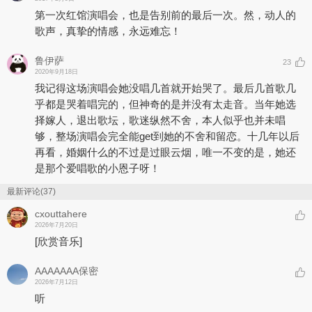
第一次红馆演唱会，也是告别前的最后一次。然，动人的
歌声，真挚的情感，永远难忘！
鲁伊萨
23
2020年9月18日
我记得这场演唱会她没唱几首就开始哭了。最后几首歌几
乎都是哭着唱完的，但神奇的是并没有太走音。当年她选
择嫁人，退出歌坛，歌迷纵然不舍，本人似乎也并未唱
够，整场演唱会完全能get到她的不舍和留恋。十几年以后
再看，婚姻什么的不过是过眼云烟，唯一不变的是，她还
是那个爱唱歌的小恩子呀！
最新评论(37)
cxouttahere
2026年7月20日
[欣赏音乐]
AAAAAAA保密
2026年7月12日
听