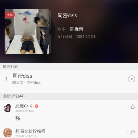
周密diss
专辑
歌手：
陈近南
发行时间：
2024-12-01
歌曲列表
周密diss
1
陈近南
- 周密diss
最新评论(44)
恶魔64号
2025年1月14日
强
想喝金桔柠檬呀
1
2024年12月26日