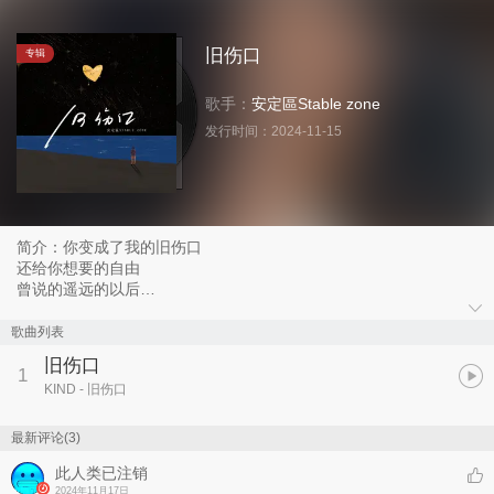
旧伤口
专辑
歌手：
安定區Stable zone
发行时间：
2024-11-15
简介：你变成了我的旧伤口
还给你想要的自由
曾说的遥远的以后
是离开了有人代替我
歌曲列表
旧伤口
1
KIND
- 旧伤口
最新评论(3)
此人类已注销
2024年11月17日