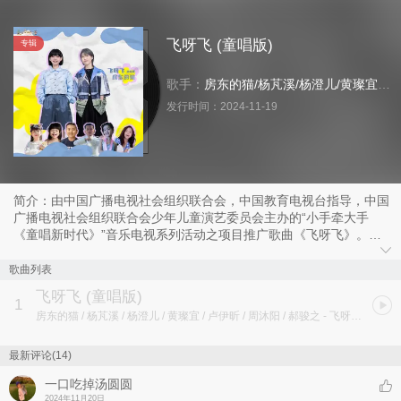
飞呀飞 (童唱版)
专辑
歌手：
房东的猫
/
杨芃溪
/
杨澄儿
/
黄璨宜
/
卢
发行时间：
2024-11-19
简介：由中国广播电视社会组织联合会，中国教育电视台指导，中国
广播电视社会组织联合会少年儿童演艺委员会主办的“小手牵大手
《童唱新时代》”音乐电视系列活动之项目推广歌曲《飞呀飞》。
该歌曲由新生代音乐人崔雅然作词作曲，著名音乐制作人张禄籴
制作，总出品人范卫平，总监制高发，总策划刘川楠，新时代青年唱
歌曲列表
作二人组房东的猫（ 吴佩岭、王心怡）组合和新时代少年杨芃溪、
飞呀飞 (童唱版)
杨澄儿、黄璨宜、卢伊昕、周沐阳、郝骏之演唱。
1
房东的猫 / 杨芃溪 / 杨澄儿 / 黄璨宜 / 卢伊昕 / 周沐阳 / 郝骏之
- 飞呀飞 (童唱版)
飞呀飞
飞呀飞
最新评论(14)
就算雨落下 天变黑
一口吃掉汤圆圆
飞呀飞
2024年11月20日