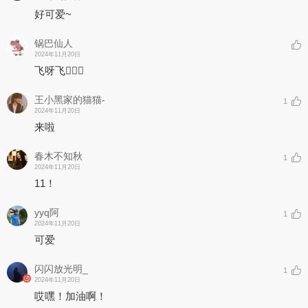
飞呀飞
好可爱~
我的梦让世界变更美
该歌曲用简单的文字配上朗朗上口的旋律，孕育出了一首意味深长的
锅巴仙人
新时代童谣，加上房猫轻柔的声线
2024年11月20日
将这首童谣缓缓的在你耳边铺开
飞呀飞🧚🏻‍♀️
温柔的夜
就让这首《飞呀飞》成为你的晚安曲吧
王小黑家的猫猫-
1
2024年11月20日
希望通过这首《飞呀飞》可以治愈同时激励每一个孩子，带上你的翅
来啦
膀勇敢的往前飞，
因为你的梦
春木不知秋
1
可以让世界变得更美
2024年11月20日
11！
yyq阿
1
2024年11月20日
可爱
闪闪放光明_
1
2024年11月20日
哎嘿！加油啊！