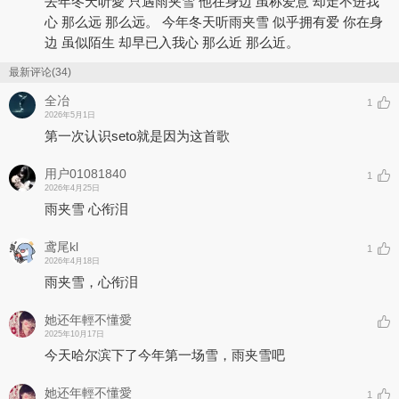
去年冬天听愛 只遇雨夹雪 他在身边 虽称爱意 却走不进我
心 那么远 那么远。 今年冬天听雨夹雪 似乎拥有爱 你在身
边 虽似陌生 却早已入我心 那么近 那么近。
最新评论(34)
全冶
1
2026年5月1日
第一次认识seto就是因为这首歌
用户01081840
1
2026年4月25日
雨夹雪 心衔泪
鸢尾kl
1
2026年4月18日
雨夹雪，心衔泪
她还年輕不懂愛
2025年10月17日
今天哈尔滨下了今年第一场雪，雨夹雪吧
她还年輕不懂愛
1