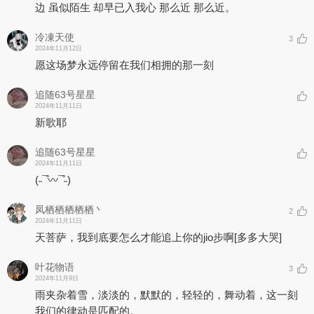
边 虽似陌生 却早已入我心 那么近 那么近。
冷凍天使
3
2024年11月12日
愿这场梦永远停留在我们相拥的那一刻
追随63号星星
2024年11月11日
新歌耶
追随63号星星
2024年11月11日
(˵¯͒〰¯͒˵)
凤栖栖栖栖栖丶
2
2024年11月11日
天菩萨，我到底要怎么才能追上你的jio步啊
[多多大哭]
叶花物语
3
2024年11月9日
雨夹杂着雪，淡淡的，默默的，轻轻的，舞动着，这一刻
我们的律动是匹配的。