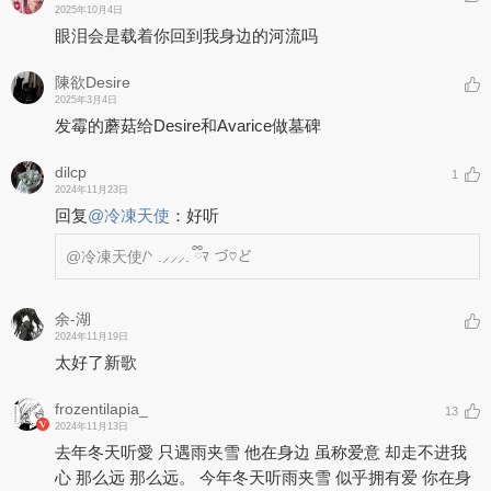
2025年10月4日
眼泪会是载着你回到我身边的河流吗
陳欲Desire
2025年3月4日
发霉的蘑菇给Desire和Avarice做墓碑
dilcp
1
2024年11月23日
回复
@
冷凍天使
：
好听
@冷凍天使
/ᐠ .⸝⸝⸝. ྀིﾏ づ♡ど
余-湖
2024年11月19日
太好了新歌
frozentilapia_
13
2024年11月13日
去年冬天听愛 只遇雨夹雪 他在身边 虽称爱意 却走不进我
心 那么远 那么远。 今年冬天听雨夹雪 似乎拥有爱 你在身