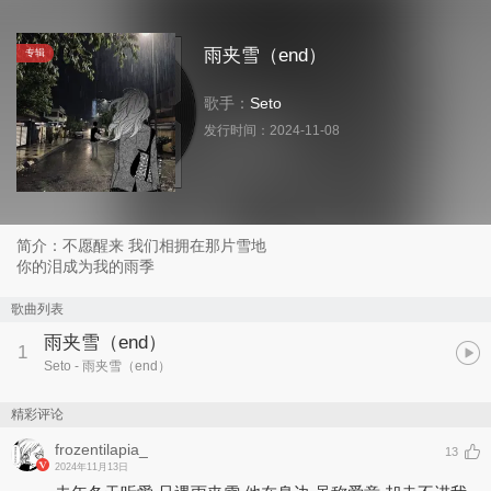
雨夹雪（end）
专辑
歌手：
Seto
发行时间：
2024-11-08
简介：不愿醒来 我们相拥在那片雪地
你的泪成为我的雨季
歌曲列表
雨夹雪（end）
1
Seto
- 雨夹雪（end）
精彩评论
frozentilapia_
13
2024年11月13日