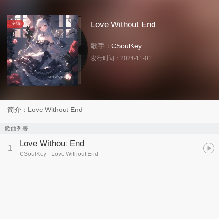
Love Without End
专辑
歌手：
CSoulKey
发行时间：
2024-11-01
简介：Love Without End
歌曲列表
Love Without End
1
CSoulKey
- Love Without End