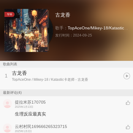
古龙香
专辑
歌手：
TopAceOne
/
Mikey-18
/
Katastic卡老师
发行时间：
2024-09-25
歌曲列表
古龙香
1
TopAceOne / Mikey-18 / Katastic卡老师
- 古龙香
最新评论(4)
提拉米苏170705
2025年1月13日
生理反应最真实
云村村民169666265323715
2025年1月2日