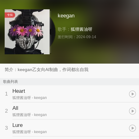
keegan
专辑
歌手：
狐狸酱油呀
发行时间：
2024-09-14
简介：keegan乙女向AI制曲，作词都出自我
歌曲列表
Heart
1
狐狸酱油呀
- keegan
All
2
狐狸酱油呀
- keegan
Lure
3
狐狸酱油呀
- keegan