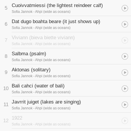
Cuoivvatmiessi (the lightest reindeer calf)
5
Sofia Jannok
- Ahpi (wide as oceans)
Dat dugo boahta beare (it just shows up)
6
Sofia Jannok
- Ahpi (wide as oceans)
Viviann (bieva biette viviann)
7
Sofia Jannok
- Ahpi (wide as oceans)
Salbma (psalm)
8
Sofia Jannok
- Ahpi (wide as oceans)
Aktonas (solitary)
9
Sofia Jannok
- Ahpi (wide as oceans)
Bali cahci (water of bali)
10
Sofia Jannok
- Ahpi (wide as oceans)
Javrrit juiget (lakes are singing)
11
Sofia Jannok
- Ahpi (wide as oceans)
1922
12
Sofia Jannok
- Ahpi (wide as oceans)