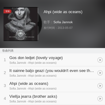
Ahpi (wide as oceans)
专辑
歌手：
Sofia Jannok
发行时间：
2013-05-07
歌曲列表
Gos don ledjet (lovely voyage)
1
Sofia Jannok
- Ahpi (wide as oceans)
It oainne baljo geazi (you wouldn't even see the end)
2
Sofia Jannok
- Ahpi (wide as oceans)
Ahpi (wide as oceans)
3
Sofia Jannok
- Ahpi (wide as oceans)
Viellja jearra (brother asks)
4
Sofia Jannok
- Ahpi (wide as oceans)