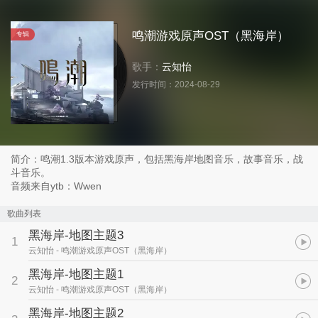
鸣潮游戏原声OST（黑海岸）
专辑
歌手：
云知怡
发行时间：
2024-08-29
简介：鸣潮1.3版本游戏原声，包括黑海岸地图音乐，故事音乐，战
斗音乐。
音频来自ytb：Wwen
歌曲列表
黑海岸-地图主题3
1
云知怡
- 鸣潮游戏原声OST（黑海岸）
黑海岸-地图主题1
2
云知怡
- 鸣潮游戏原声OST（黑海岸）
黑海岸-地图主题2