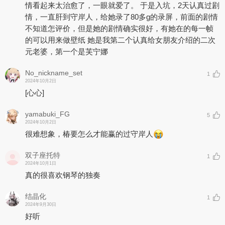
情看起来太治愈了，一眼就爱了。 于是入坑，2天认真过剧
情，一直肝到守岸人，给她录了80多g的录屏，前面的剧情
不知道怎评价，但是她的剧情确实很好，有她在的每一帧
的可以用来做壁纸 她是我第二个认真给女朋友介绍的二次
元老婆，第一个是芙宁娜
No_nickname_set
1
2024年10月2日
[心心]
yamabuki_FG
5
2024年10月2日
很难想象，椿要怎么才能赢的过守岸人
双子座托特
1
2024年10月1日
真的很喜欢钢琴的独奏
结晶化
1
2024年9月30日
好听