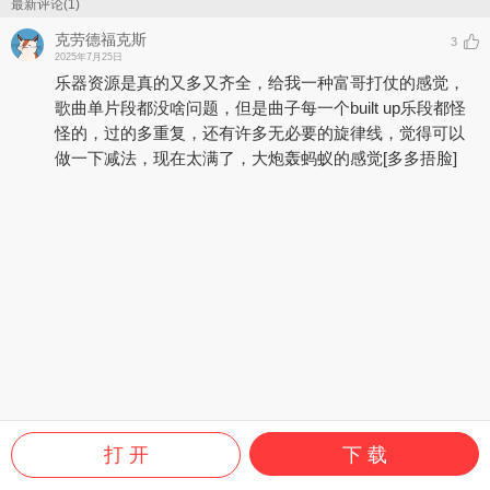
最新评论(1)
克劳德福克斯
3
2025年7月25日
乐器资源是真的又多又齐全，给我一种富哥打仗的感觉，
歌曲单片段都没啥问题，但是曲子每一个built up乐段都怪
怪的，过的多重复，还有许多无必要的旋律线，觉得可以
做一下减法，现在太满了，大炮轰蚂蚁的感觉
[多多捂脸]
打 开
下 载