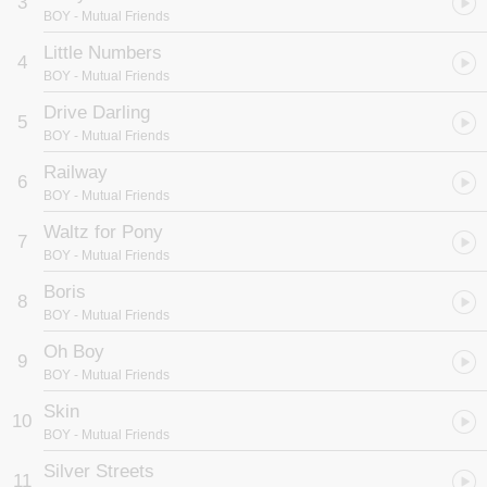
3
BOY
- Mutual Friends
Little Numbers
4
BOY
- Mutual Friends
Drive Darling
5
BOY
- Mutual Friends
Railway
6
BOY
- Mutual Friends
Waltz for Pony
7
BOY
- Mutual Friends
Boris
8
BOY
- Mutual Friends
Oh Boy
9
BOY
- Mutual Friends
Skin
10
BOY
- Mutual Friends
Silver Streets
11