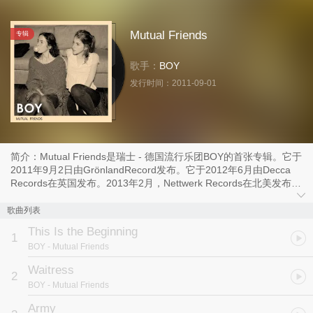
Mutual Friends
专辑
歌手：
BOY
发行时间：
2011-09-01
简介：Mutual Friends是瑞士 - 德国流行乐团BOY的首张专辑。它于
2011年9月2日由GrönlandRecord发布。它于2012年6月由Decca
Records在英国发布。2013年2月，Nettwerk Records在北美发布了
它。在这张专辑的十二首曲目中，有三首成为单曲。
歌曲列表
This Is the Beginning
1
BOY
- Mutual Friends
Waitress
2
BOY
- Mutual Friends
Army