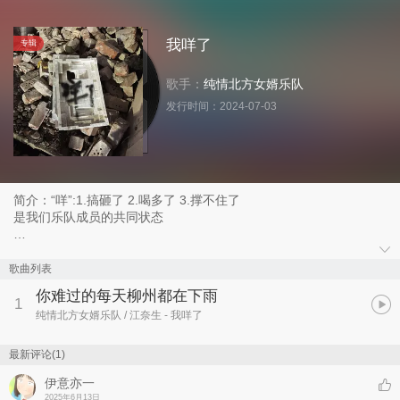
我咩了
专辑
歌手：
纯情北方女婿乐队
发行时间：
2024-07-03
简介：“咩”:1.搞砸了 2.喝多了 3.撑不住了
是我们乐队成员的共同状态
hky，25岁生日快乐，新的开始
歌曲列表
你难过的每天柳州都在下雨
1
纯情北方女婿乐队 / 江奈生
- 我咩了
最新评论(1)
伊意亦一
2025年6月13日