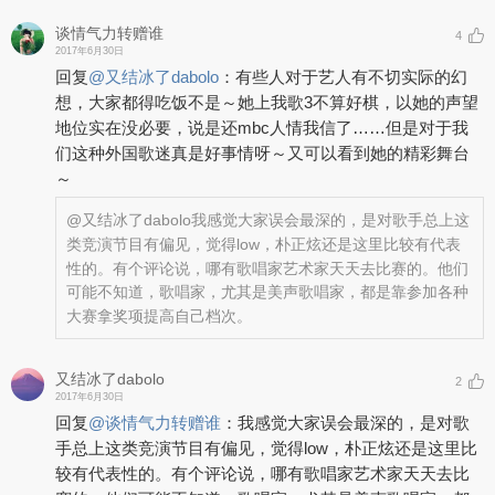
谈情气力转赠谁
4
2017年6月30日
回复
@
又结冰了dabolo
：
有些人对于艺人有不切实际的幻
想，大家都得吃饭不是～她上我歌3不算好棋，以她的声望
地位实在没必要，说是还mbc人情我信了……但是对于我
们这种外国歌迷真是好事情呀～又可以看到她的精彩舞台
～
@又结冰了dabolo
我感觉大家误会最深的，是对歌手总上这
类竞演节目有偏见，觉得low，朴正炫还是这里比较有代表
性的。有个评论说，哪有歌唱家艺术家天天去比赛的。他们
可能不知道，歌唱家，尤其是美声歌唱家，都是靠参加各种
大赛拿奖项提高自己档次。
又结冰了dabolo
2
2017年6月30日
回复
@
谈情气力转赠谁
：
我感觉大家误会最深的，是对歌
手总上这类竞演节目有偏见，觉得low，朴正炫还是这里比
较有代表性的。有个评论说，哪有歌唱家艺术家天天去比