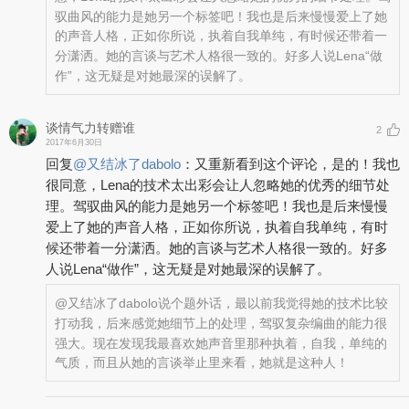
驭曲风的能力是她另一个标签吧！我也是后来慢慢爱上了她
的声音人格，正如你所说，执着自我单纯，有时候还带着一
分潇洒。她的言谈与艺术人格很一致的。好多人说Lena“做
作”，这无疑是对她最深的误解了。
谈情气力转赠谁
2
2017年6月30日
回复
@
又结冰了dabolo
：
又重新看到这个评论，是的！我也
很同意，Lena的技术太出彩会让人忽略她的优秀的细节处
理。驾驭曲风的能力是她另一个标签吧！我也是后来慢慢
爱上了她的声音人格，正如你所说，执着自我单纯，有时
候还带着一分潇洒。她的言谈与艺术人格很一致的。好多
人说Lena“做作”，这无疑是对她最深的误解了。
@又结冰了dabolo
说个题外话，最以前我觉得她的技术比较
打动我，后来感觉她细节上的处理，驾驭复杂编曲的能力很
强大。现在发现我最喜欢她声音里那种执着，自我，单纯的
气质，而且从她的言谈举止里来看，她就是这种人！