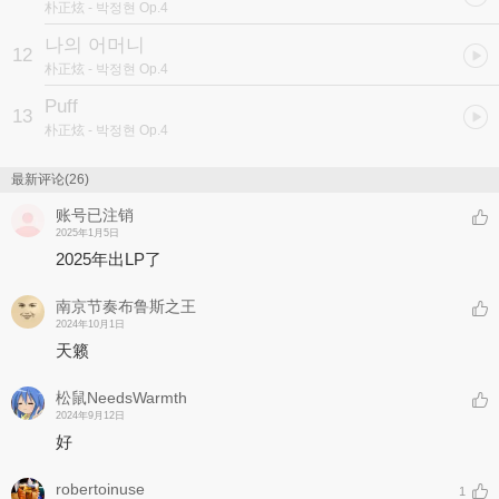
朴正炫
- 박정현 Op.4
나의 어머니
12
朴正炫
- 박정현 Op.4
Puff
13
朴正炫
- 박정현 Op.4
最新评论(26)
账号已注销
2025年1月5日
2025年出LP了
南京节奏布鲁斯之王
2024年10月1日
天籁
松鼠NeedsWarmth
2024年9月12日
好
robertoinuse
1