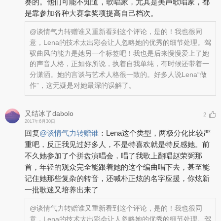
赛的。他们可能不知道，歌唱家，尤其是美声歌唱家，都
是靠参加各种大赛拿奖项提高自己档次。
@谈情气力转赠谁
又重新看到这个评论，是的！我也很同
意，Lena的技术太出彩会让人忽略她的优秀的细节处理。驾
驭曲风的能力是她另一个标签吧！我也是后来慢慢爱上了她
的声音人格，正如你所说，执着自我单纯，有时候还带着一
分潇洒。她的言谈与艺术人格很一致的。好多人说Lena“做
作”，这无疑是对她最深的误解了。
又结冰了dabolo
2
2017年6月30日
回复
@
谈情气力转赠谁
：
Lena这个类型，两极分化比较严
重吧，反正我见过好多人，不是特喜欢就是特反感她。前
不久她参加了个拼盘演唱会，唱了我歌上翻唱赵荣弼那
首，年轻的观众完全能跟着她的这个编曲唱下去，甚至能
记住她那些复杂的转音，还喊朴正炫的名字应援，你炫新
一批歌迷又培养出来了
@谈情气力转赠谁
又重新看到这个评论，是的！我也很同
意，Lena的技术太出彩会让人忽略她的优秀的细节处理。驾