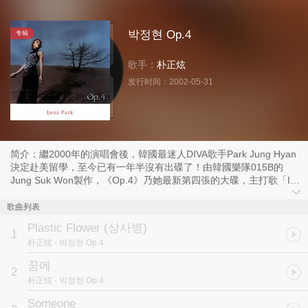
박정현 Op.4
专辑
歌手：
朴正炫
发行时间：
2002-05-31
简介：繼2000年的演唱會後，韓國最迷人DIVA歌手Park Jung Hyan
決定赴美留學，至今已有一年半沒有出碟了！由韓國樂隊015B的
Jung Suk Won製作，《Op.4》乃她最新第四張的大碟，主打歌「In
Dreams」已盡顯她歌壇中多才多藝的一面，另外兩首歌
「Someone」和「Question about Love」亦力証她在當今韓國R&B
歌曲列表
樂壇的一姐地位！ 此外，第一首歌「Plastic Flower」的編曲猶
Plastic Flower (상사병)
如任何一首荷里活的原聲作曲之選；由管弦樂助陣，加上她強而有力
1
朴正炫
- 박정현 Op.4
的聲線，「A Beauty Salon」絕對是另一首誠意之作！ Lena
Park將於6月28日出席在東京世界盃的閉幕演唱會，到時她一定高歌
꿈에
2
「Glorious」一曲；如果等不到她這場演唱會的話，她的最新大碟必
朴正炫
- 박정현 Op.4
然是你最佳的選擇！
Someone