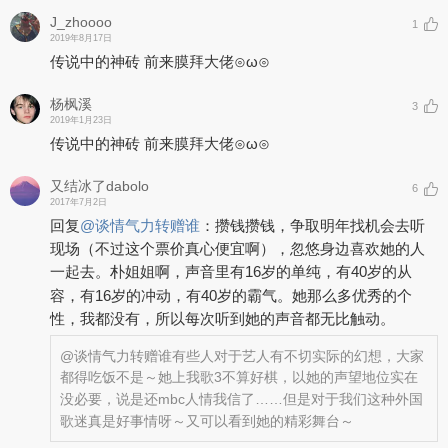
J_zhoooo
1
2019年8月17日
传说中的神砖 前来膜拜大佬⊙ω⊙
杨枫溪
3
2019年1月23日
传说中的神砖 前来膜拜大佬⊙ω⊙
又结冰了dabolo
6
2017年7月2日
回复
@
谈情气力转赠谁
：
攒钱攒钱，争取明年找机会去听
现场（不过这个票价真心便宜啊），忽悠身边喜欢她的人
一起去。朴姐姐啊，声音里有16岁的单纯，有40岁的从
容，有16岁的冲动，有40岁的霸气。她那么多优秀的个
性，我都没有，所以每次听到她的声音都无比触动。
@谈情气力转赠谁
有些人对于艺人有不切实际的幻想，大家
都得吃饭不是～她上我歌3不算好棋，以她的声望地位实在
没必要，说是还mbc人情我信了……但是对于我们这种外国
歌迷真是好事情呀～又可以看到她的精彩舞台～