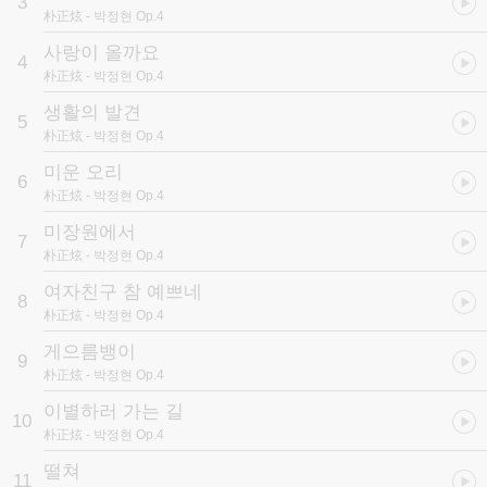
3
朴正炫
- 박정현 Op.4
사랑이 올까요
4
朴正炫
- 박정현 Op.4
생활의 발견
5
朴正炫
- 박정현 Op.4
미운 오리
6
朴正炫
- 박정현 Op.4
미장원에서
7
朴正炫
- 박정현 Op.4
여자친구 참 예쁘네
8
朴正炫
- 박정현 Op.4
게으름뱅이
9
朴正炫
- 박정현 Op.4
이별하러 가는 길
10
朴正炫
- 박정현 Op.4
떨쳐
11