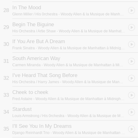
In The Mood
28
Glenn Miller / His 0rchestra
- Woody Allen & la Musique de Manhattan à Midnight in Paris
Begin The Biguine
29
His Orchestra / Artie Shaw
- Woody Allen & la Musique de Manhattan à Midnight in Paris
If You Are But A Dream
30
Frank Sinatra
- Woody Allen & la Musique de Manhattan à Midnight in Paris
South American Way
31
Carmen Miranda
- Woody Allen & la Musique de Manhattan à Midnight in Paris
I've Heard That Song Before
32
His Orchestra / Harry James
- Woody Allen & la Musique de Manhattan à Midnight in Paris
Cheek to cheek
33
Fred Astaire
- Woody Allen & la Musique de Manhattan à Midnight in Paris
Stardust
34
Louis Armstrong / His 0rchestra
- Woody Allen & la Musique de Manhattan à Midnight in Paris
I'll See You In My Dreams
35
Django Reinhardt Trio
- Woody Allen & la Musique de Manhattan à Midnight in Paris