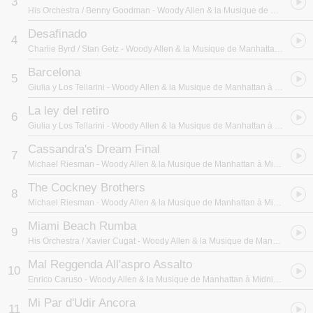
3
等21 部伍迪艾伦历年经典电影中的名曲！
His Orchestra / Benny Goodman
- Woody Allen & la Musique de Manhattan à Midnight in Paris
像是在《午夜．巴黎》中，选用素有“黑珍珠”封号、启发传奇女
Desafinado
4
伶Shirley Bassey歌唱风格，首位同时跻身美国主流电影与美国演唱
Charlie Byrd / Stan Getz
- Woody Allen & la Musique de Manhattan à Midnight in Paris
会大厅，却在法国大受欢迎的非裔美籍女艺人Joséphine Baker，
1936年的爵士、康加曲风作品「La conga blicoti」；在《命中注
Barcelona
5
定，遇见爱》中，选用享有“摇摆乐之王”美誉，提拔无数爵士乐传奇
Giulia y Los Tellarini
- Woody Allen & la Musique de Manhattan à Midnight in Paris
的Benny Goodman & His Orchestra所演绎发表于1928年，如今已
成为主流爵士乐界诠释频率甚高的浪漫金曲「If I Had You」；在
La ley del retiro
6
《纽约遇到爱》中，选用推动bossa nova风潮的两大传奇，次中音萨
Giulia y Los Tellarini
- Woody Allen & la Musique de Manhattan à Midnight in Paris
克斯风乐手Stan Gatz与吉他手Charlie Byrd在1962年所合作录製的
Cassandra's Dream Final
bossa nova乐风经典代表作「Desafinado」；在《情遇巴塞隆纳》
7
中，选用由义大利女歌手Giulia Tellarini与巴塞隆纳乐手所组成的乐
Michael Riesman
- Woody Allen & la Musique de Manhattan à Midnight in Paris
团Giulia y Los Tellarini，融合爵士、拉丁、香颂、地中海音乐风格的
The Cockney Brothers
作品「Barcelona」；在《爱情决胜点》中，选用义大利传奇男高音
8
Enrico Caruso在一次世界大战之前所灌录的歌剧咏叹调；在《双面
Michael Riesman
- Woody Allen & la Musique de Manhattan à Midnight in Paris
玛琳达》、《玉蝎子的魔咒》中，选用超越爵士乐创作领域的美国传
Miami Beach Rumba
奇作曲家Duke Ellington与他所率领的管弦乐团的旷世经典名曲
9
「Take The A Train」、「Sophisticated Lady」；在《非强力春
His Orchestra / Xavier Cugat
- Woody Allen & la Musique de Manhattan à Midnight in Paris
药》中，选用以摇摆与抒情曲风著称的爵士钢琴家Erroll Garner灌录
Mal Reggenda All'aspro Assalto
于1949年的名曲「Penthouse Serenade」；在《那个时代》中，选
10
Enrico Caruso
- Woody Allen & la Musique de Manhattan à Midnight in Paris
用big band乐团风潮传奇乐手与作曲家Glenn Miller风靡全球的即兴
爵士大作「In The Mood」；在《星尘往事》中，选用爵士小号乐手
Mi Par d'Udir Ancora
11
Louis Armstrong诠释作曲家Hoagy Carmichael入选为美国国会图书