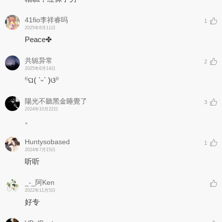
41fio李祥睿吗
1
2025年8月11日
Peace✤
共轭异常
2
2025年6月14日
⁽⁠⁽⁠ଘ⁠(⁠ ⁠ˊ⁠ᵕ⁠ˋ⁠ ⁠)⁠ଓ⁠⁾⁠⁾
陽光不聽黑金睡覺了
3
2024年10月22日
。
Huntysobased
1
2024年7月15日
听听
_-_阿Ken
2022年11月5日
好专