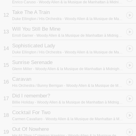
Enrico Caruso
- Woody Allen & la Musique de Manhattan à Midnight in Paris
馆50张珍贵录音作品「Stardust」。总共36首音乐作品，让影迷及乐
迷们可藉由此辑感受到伍迪艾伦那运用音乐彩绘纽约曼哈顿、伦敦、
Take The A Train
12
巴黎等城市的人文风采，以及勾勒当代情感关系风貌的独到功力!
Duke Ellington / His Orchestra
- Woody Allen & la Musique de Manhattan à Midnight in Paris
Will You Still Be Mine
13
Erroll Garner
- Woody Allen & la Musique de Manhattan à Midnight in Paris
Sophisticated Lady
14
Duke Ellington / His Orchestra
- Woody Allen & la Musique de Manhattan à Midnight in Paris
Sunrise Serenade
15
Glenn Miller
- Woody Allen & la Musique de Manhattan à Midnight in Paris
Caravan
16
His Orchestra / Bunny Berrigan
- Woody Allen & la Musique de Manhattan à Midnight in Paris
Did I remember?
17
Billie Holiday
- Woody Allen & la Musique de Manhattan à Midnight in Paris
Cocktail For Two
18
Carmen Cavallaro
- Woody Allen & la Musique de Manhattan à Midnight in Paris
Out Of Nowhere
19
His All Stars / Coleman Hawkins
- Woody Allen & la Musique de Manhattan à Midnight in Paris