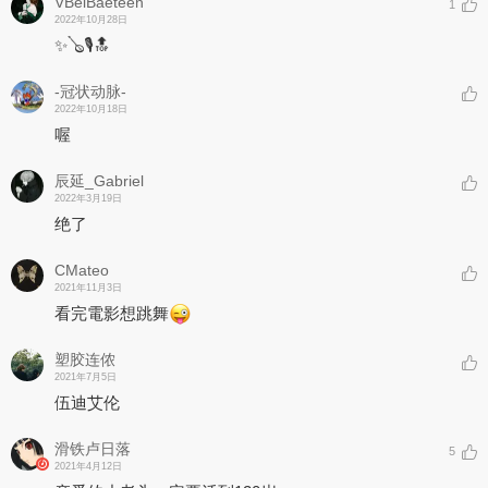
VBelBaeteen
1
2022年10月28日
✨🪕🎙🔝
-冠状动脉-
2022年10月18日
喔
辰延_Gabriel
2022年3月19日
绝了
CMateo
2021年11月3日
看完電影想跳舞
塑胶连侬
2021年7月5日
伍迪艾伦
滑铁卢日落
5
2021年4月12日