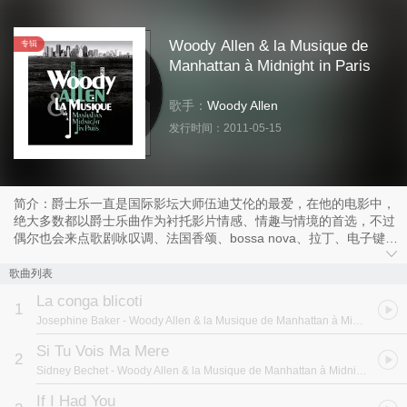
Woody Allen & la Musique de
专辑
Manhattan à Midnight in Paris
歌手：
Woody Allen
发行时间：
2011-05-15
简介：爵士乐一直是国际影坛大师伍迪艾伦的最爱，在他的电影中，
绝大多数都以爵士乐曲作为衬托影片情感、情趣与情境的首选，不过
偶尔也会来点歌剧咏叹调、法国香颂、bossa nova、拉丁、电子键盘
乐等类型音乐点缀。适逢3座奥斯卡与8座英国影艺学院奖的影艺界才
子伍迪艾伦执导的《午夜．巴黎》获选为2011年坎城影展的开幕
歌曲列表
片，欧美原声带名厂Milan隆重推出双CD精选大碟“Woody Allen & La
La conga blicoti
Musique”，收录《午夜．巴黎》、《命中注定，遇见爱》、《纽约遇
1
Josephine Baker
- Woody Allen & la Musique de Manhattan à Midnight in Paris
到爱》、《情遇巴塞隆纳》、《命运决胜点》、《遇上塔罗牌情
人》、《爱情决胜点》、《双面玛琳达》、《玉蝎子的魔咒》、《甜
Si Tu Vois Ma Mere
2
蜜与卑微》、《名人录》、《解构哈利》、《非强力春药》、《百老
Sidney Bechet
- Woody Allen & la Musique de Manhattan à Midnight in Paris
汇上空子弹》、《曼哈顿神秘谋杀案》、《艾莉丝》、《那个时
代》、《汉娜姊妹》、《开罗紫玫瑰》、《星尘往事》、《曼哈顿》
If I Had You