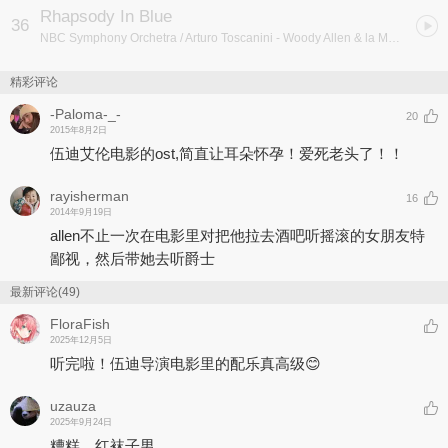
Rhapsody In Blue
36
NBC Symphony Orchetra / Arturo Toscanini
- Woody Allen & la Musique de Manhattan à Midnight in Paris
精彩评论
-Paloma-_-
20
2015年8月2日
伍迪艾伦电影的ost,简直让耳朵怀孕！爱死老头了！！
rayisherman
16
2014年9月19日
allen不止一次在电影里对把他拉去酒吧听摇滚的女朋友特
鄙视，然后带她去听爵士
最新评论(49)
FloraFish
2025年12月5日
听完啦！伍迪导演电影里的配乐真高级😊
uzauza
2025年9月24日
糟糕，红袜子男