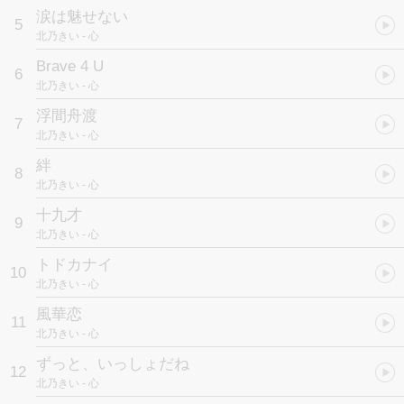
涙は魅せない
5
北乃きい
- 心
Brave 4 U
6
北乃きい
- 心
浮間舟渡
7
北乃きい
- 心
絆
8
北乃きい
- 心
十九才
9
北乃きい
- 心
トドカナイ
10
北乃きい
- 心
風華恋
11
北乃きい
- 心
ずっと、いっしょだね
12
北乃きい
- 心