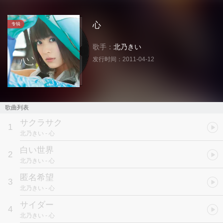
心
专辑
歌手：
北乃きい
发行时间：
2011-04-12
歌曲列表
サクラサク
1
北乃きい
- 心
白い世界
2
北乃きい
- 心
匿名希望
3
北乃きい
- 心
サイダー
4
北乃きい
- 心