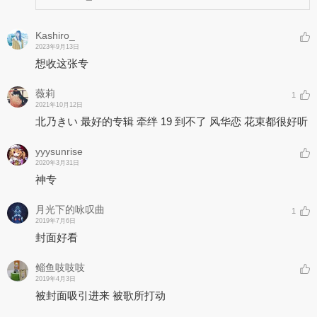
Kashiro_
2023年9月13日
想收这张专
薇莉
1
2021年10月12日
北乃きい 最好的专辑 牵绊 19 到不了 风华恋 花束都很好听
yyysunrise
2020年3月31日
神专
月光下的咏叹曲
1
2019年7月6日
封面好看
鲻鱼吱吱吱
2019年4月3日
被封面吸引进来 被歌所打动