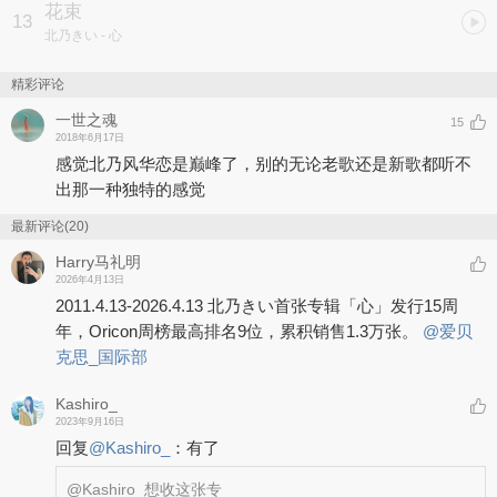
花束
13
北乃きい
- 心
精彩评论
一世之魂
15
2018年6月17日
感觉北乃风华恋是巅峰了，别的无论老歌还是新歌都听不
出那一种独特的感觉
最新评论(20)
Harry马礼明
2026年4月13日
2011.4.13-2026.4.13 北乃きい首张专辑「心」发行15周
年，Oricon周榜最高排名9位，累积销售1.3万张。
@爱贝
克思_国际部
Kashiro_
2023年9月16日
回复
@
Kashiro_
：
有了
@Kashiro_
想收这张专