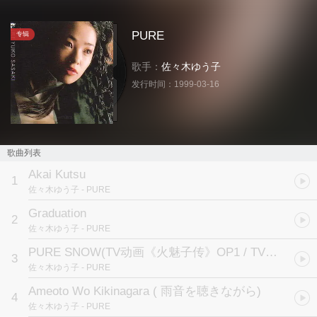
PURE
专辑
歌手：
佐々木ゆう子
发行时间：
1999-03-16
歌曲列表
Akai Kutsu
1
佐々木ゆう子
- PURE
Graduation
2
佐々木ゆう子
- PURE
PURE SNOW
(TV动画《火魅子传》OP1 / TVアニメ「火魅子伝」OP1テーマ)
3
佐々木ゆう子
- PURE
Ameoto Wo Kikinagara ( 雨音を聴きながら)
4
佐々木ゆう子
- PURE