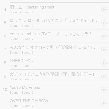
消失点ーVanishing Pointー
4
Buono!
- Buono! 2
ロッタラ ロッタラ
(TVアニメ「しゅごキャラ!! どきっ」ED1テーマ)
5
Buono!
- Buono! 2
co・no・mi・chi
(TVアニメ「しゅごキャラ!! どきっ」ED2テーマ)
6
Buono!
- Buono! 2
みんなだいすき
(TV动画《守护甜心》OP2 / TVアニメ「しゅごキャラ!」OP2テーマ)
7
Buono!
- Buono! 2
I NEED YOU
8
Buono!
- Buono! 2
ガチンコでいこう!
(TV动画《守护甜心》ED4 )
9
Buono!
- Buono! 2
You're My Friend
10
Buono!
- Buono! 2
OVER THE RAIBOW
11
Buono!
- Buono! 2