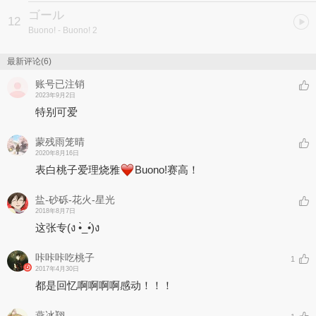
ゴール
12
Buono!
- Buono! 2
最新评论(6)
账号已注销
2023年9月2日
特别可爱
蒙残雨笼晴
2020年8月16日
表白桃子爱理烧雅
Buono!赛高！
盐-砂砾-花火-星光
2018年8月7日
这张专(ง •̀_•́)ง
咔咔咔吃桃子
1
2017年4月30日
都是回忆啊啊啊啊感动！！！
燕冰翔