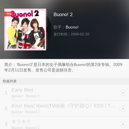
Buono! 2
专辑
歌手：
Buono!
发行时间：
2009-02-10
简介：‘Buono!2’是日本的女子偶像组合Buono!的第2张专辑。2009
年2月11日发售。发售公司是波丽佳音。
歌曲列表
Early Bird
1
Buono!
- Buono! 2
Kiss! Kiss! Kiss!
(TV动画《守护甜心》ED3 / TVアニメ「しゅごキャラ!」ED3テーマ)
2
Buono!
- Buono! 2
キラキラ
3
Buono!
- Buono! 2