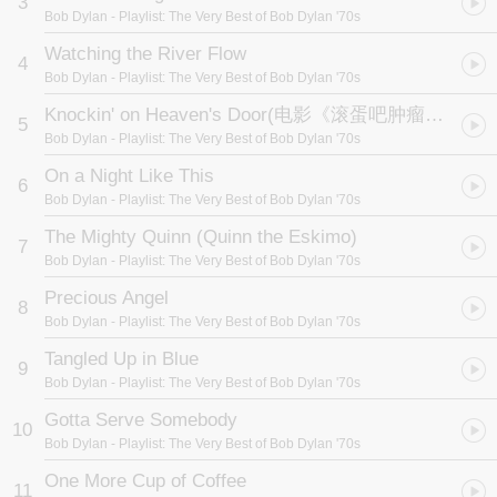
3
代。新晨（New Morning）、星球波动（Planet Wave）、血泪交织
Bob Dylan
- Playlist: The Very Best of Bob Dylan '70s
（Blood On Tracks）、愿望（Desire）。
Watching the River Flow
4
这些专辑谱出摇滚新声音，写下时代重要诗篇。14首精挑经典歌
Bob Dylan
- Playlist: The Very Best of Bob Dylan '70s
曲，以全新Playlist系列推出，以飨新旧歌迷。
Knockin' on Heaven's Door
(电影《滚蛋吧肿瘤君》插曲)
5
Bob Dylan
- Playlist: The Very Best of Bob Dylan '70s
On a Night Like This
6
Bob Dylan
- Playlist: The Very Best of Bob Dylan '70s
The Mighty Quinn (Quinn the Eskimo)
7
Bob Dylan
- Playlist: The Very Best of Bob Dylan '70s
Precious Angel
8
Bob Dylan
- Playlist: The Very Best of Bob Dylan '70s
Tangled Up in Blue
9
Bob Dylan
- Playlist: The Very Best of Bob Dylan '70s
Gotta Serve Somebody
10
Bob Dylan
- Playlist: The Very Best of Bob Dylan '70s
One More Cup of Coffee
11