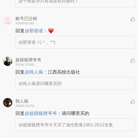
@千秋寂冷
只有我喜欢封面吗！
账号已注销
2020年9月19日
回复
@
那谁谁
：
@那谁谁
ヾ(＾。^*)
超级狐狸爷爷
2020年7月29日
回复
@
韩人疯
：
江西高校出版社
@韩人疯
请问哪里买的
韩人疯
2020年7月27日
回复
@
超级狐狸爷爷
：
请问哪里买的
@超级狐狸爷爷
今天买了迪伦歌集1961-2012全集