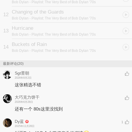
Bob Dylan
- Playlist: The Very Best of Bob Dylan '70s
Changing of the Guards
12
Bob Dylan
- Playlist: The Very Best of Bob Dylan '70s
Hurricane
13
Bob Dylan
- Playlist: The Very Best of Bob Dylan '70s
Buckets of Rain
14
Bob Dylan
- Playlist: The Very Best of Bob Dylan '70s
最新评论(20)
Sgt昱朝
2026年8月2日
这张精选不错
大巧克力饼干
2026年6月28日
还有一个 80s这里没找到
Dy蓝
1
2025年11月28日