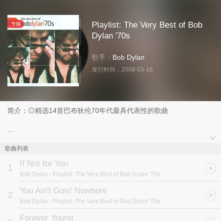
Playlist: The Very Best of Bob
专辑
Dylan '70s
歌手：
Bob Dylan
发行时间：
2009-03-16
简介：◎精选14首巴布狄伦70年代最具代表性的歌曲
巴布狄伦原名罗伯特艾伦奇默曼（Robert Allen
Zimmerman），1941年出生于美国明尼苏达州的德鲁斯市
歌曲列表
（Duluth）。年少时光大都在更北方的一个小镇Hibbling度过。60年
If Not for You
代初，他开始广为人知，并以著名工运民谣歌手伍迪格斯里（Woody
1
Bob Dylan
- Playlist: The Very Best of Bob Dylan '70s
Guthrie）的继承者自居。巴布狄伦在60年代以许多原创、前所未
见、革命性的专辑，例如Highway 61 Revisited、Blonde on
You Ain't Goin' Nowhere
2
Blonde、Bringing It All Back Home成为现代流行音乐领域的先锋。
Bob Dylan
- Playlist: The Very Best of Bob Dylan '70s
进入70年代，狄伦的创作灵感非但未见枯竭，反而有更上层楼的突
破。以 自画像（Self Portrait）揭开摇滚乐黄金时期的1970年
Forever Young