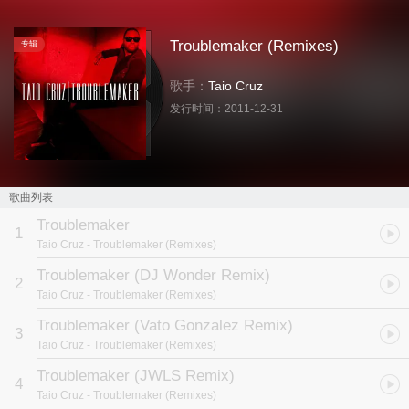
Troublemaker (Remixes)
专辑
歌手：
Taio Cruz
发行时间：
2011-12-31
歌曲列表
Troublemaker
1
Taio Cruz
- Troublemaker (Remixes)
Troublemaker (DJ Wonder Remix)
2
Taio Cruz
- Troublemaker (Remixes)
Troublemaker (Vato Gonzalez Remix)
3
Taio Cruz
- Troublemaker (Remixes)
Troublemaker (JWLS Remix)
4
Taio Cruz
- Troublemaker (Remixes)