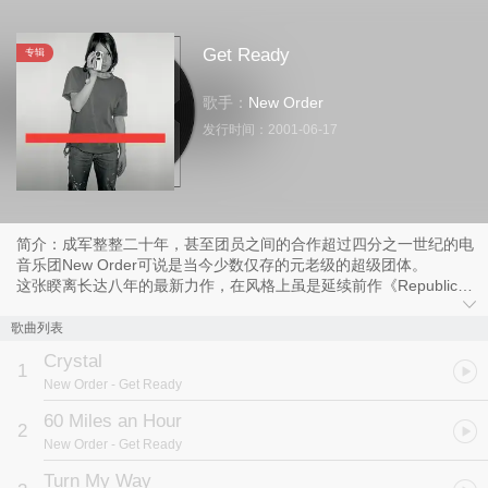
Get Ready
专辑
歌手：
New Order
发行时间：
2001-06-17
简介：成军整整二十年，甚至团员之间的合作超过四分之一世纪的电
音乐团New Order可说是当今少数仅存的元老级的超级团体。
这张睽离长达八年的最新力作，在风格上虽是延续前作《Republic》
的概念，然而在整体的编曲上则依然保有了他们一贯擅长的摇滚吉他
与电音节奏、混音相互交织而成的招牌手法，疏离冷静的唱腔却包藏
歌曲列表
著一颗冷眼热肠的心，一种以电音为辅，以人为主的创作手法与社会
Crystal
关怀。开头曲由电吉它带出Bernard Summer的轻快呓语，则邀请了
1
New Order
- Get Ready
Smashing Pumpkins的首脑Billy Corgan插花担任吉他的弹奏，是一
首描绘追求自我生活风格的歌曲，至于则再度力邀Primal Scream的
60 Miles an Hour
2
团长Bobby Gillespie客串一角，此外再加上新搭档的名制作人Steve
New Order
- Get Ready
Osborne(Happy Mondays、Curve)的倾力配合，让这张专辑不仅再
度散发出如当年New Order迂迴曲折的音乐生涯，让这一曾经被称为
Turn My Way