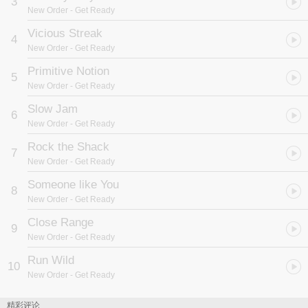
3
最反英雄的超级团体，在这新的世纪开展时再次引领世人目光。
New Order
- Get Ready
Vicious Streak
4
New Order
- Get Ready
Primitive Notion
5
New Order
- Get Ready
Slow Jam
6
New Order
- Get Ready
Rock the Shack
7
New Order
- Get Ready
Someone like You
8
New Order
- Get Ready
Close Range
9
New Order
- Get Ready
Run Wild
10
New Order
- Get Ready
精彩评论