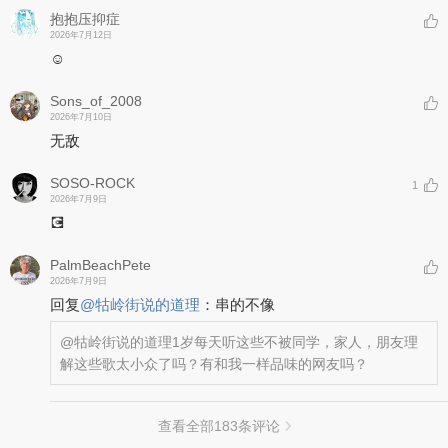
抱抱压抑症
2026年7月12日
☺️
Sons_of_2008
2026年7月10日
无敌
SOSO-ROCK
1
2026年7月9日
💽
PalmBeachPete
2026年7月9日
回复
@
牯岭街说的道理
：
串的不像
@牯岭街说的道理
1岁每天听这些不被同学，家人，朋友理
解这些歌太小众了吗？有和我一样品味的网友吗？
查看全部
183
条评论