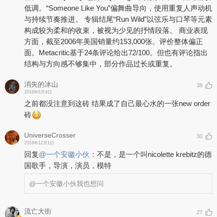
低调。“Someone Like You”偏舞曲导向，使用重复人声动机
与持续节奏推进。 专辑结尾“Run Wild”以弦乐与口琴等元素
构成较为柔和的收束，被视为少见的抒情段落。 商业表现
方面，截至2006年美国销量约153,000张。评价整体偏正
面。Metacritic基于24条评论给出72/100。但也有评论指出
结构与方向感不够集中，部分作品过长或重复。
消失的冰山
38
2018年6月4日
之前都没注意到这砖 结果成了自己最心水的一张new order
砖
UniverseCrosser
30
2018年12月1日
回复
@
一个安徽小伙
：
不是，是一个叫nicolette krebitz的德
国歌手，导演，演员，模特
@一个安徽小伙
我也想问
流亡大街
27