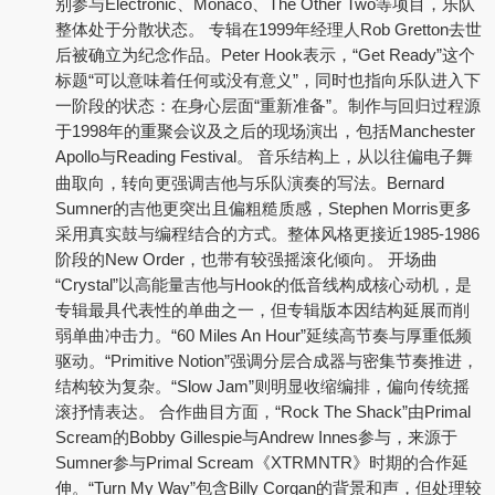
别参与Electronic、Monaco、The Other Two等项目，乐队
整体处于分散状态。 专辑在1999年经理人Rob Gretton去世
后被确立为纪念作品。Peter Hook表示，“Get Ready”这个
标题“可以意味着任何或没有意义”，同时也指向乐队进入下
一阶段的状态：在身心层面“重新准备”。制作与回归过程源
于1998年的重聚会议及之后的现场演出，包括Manchester
Apollo与Reading Festival。 音乐结构上，从以往偏电子舞
曲取向，转向更强调吉他与乐队演奏的写法。Bernard
Sumner的吉他更突出且偏粗糙质感，Stephen Morris更多
采用真实鼓与编程结合的方式。整体风格更接近1985-1986
阶段的New Order，也带有较强摇滚化倾向。 开场曲
“Crystal”以高能量吉他与Hook的低音线构成核心动机，是
专辑最具代表性的单曲之一，但专辑版本因结构延展而削
弱单曲冲击力。“60 Miles An Hour”延续高节奏与厚重低频
驱动。“Primitive Notion”强调分层合成器与密集节奏推进，
结构较为复杂。“Slow Jam”则明显收缩编排，偏向传统摇
滚抒情表达。 合作曲目方面，“Rock The Shack”由Primal
Scream的Bobby Gillespie与Andrew Innes参与，来源于
Sumner参与Primal Scream《XTRMNTR》时期的合作延
伸。“Turn My Way”包含Billy Corgan的背景和声，但处理较