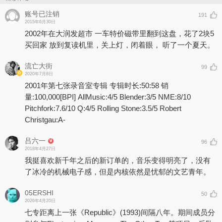
账号已注销
191
2015年6月30日
2002年在大润发超市 一车特价磁带里翻到这盘，花了2块5
买回家 放到复读机里，关上灯，闭着眼， 听了一个夏天。
流亡大街
99
2020年7月8日
2001年第七张录音室专辑 专辑时长:50:58 销
量:100,000
[BPI]
AllMusic:4/5 Blender:3/5 NME:8/10
Pitchfork:7.6/10 Q:4/5 Rolling Stone:3.5/5 Robert
Christgau:A-
吕六一
96
2018年4月27日
我挺喜欢新千年之后的新订单的，音乐变得明亮了，没有
了冰冷的机械电子感，但是内核依然是忧郁的文艺青年。
05ERSHI
50
2026年4月20日
七专距离上一张《Republic》(1993)间隔八年。期间成员分