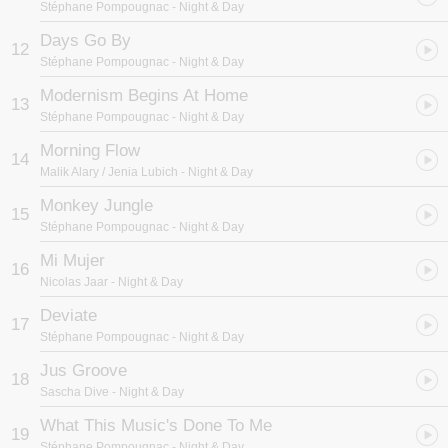
Stéphane Pompougnac
- Night & Day
CD1「日/Day」清新优雅愉悦、以原声演唱歌曲为主，开场曲“Sitting
Days Go By
12
On The Shelf Without Shelly”在英国新生代流行民谣女歌手Catriona
Stéphane Pompougnac
- Night & Day
Irving空气感轻柔美声中吟唱出专辑的音乐主题「日」，精采的DJ结
尾变奏带出知名摩洛哥女歌手Hindi Zahra演唱的爵士跨界抒情曲
Modernism Begins At Home
13
“Imik Si Mik”；希腊DJ Billa Qause融合电音波萨诺瓦创作曲“I Walk
Stéphane Pompougnac
- Night & Day
Alone”，弛放舒畅的曲风巧妙连结法国知名女歌手Charlotte
Gainsbourg的摇滚曲“Trick Pony”；「日/Day」整张专辑、Stephane
Morning Flow
14
Pompougnac充分展现80年代流行音乐对他深厚的影响，包括由法国
Malik Alary / Jenia Lubich
- Night & Day
传奇女歌手演员Catherine Ringer所演唱的“L’Adele”、这首歌同时也
是大导演吕克贝松最新电影<阿黛拉的非凡冒险>的主题曲，
Monkey Jungle
15
Stephane Pompougnac个人两首原创曲、由波萨诺瓦男歌手
Stéphane Pompougnac
- Night & Day
Catherine Ringer演唱的“Naive”以及新生代爵士红伶Lady Linn所演
唱的“Day”，德国俊男DJ歌手Jorg Burger的“Modernism Begins At
Mi Mujer
16
Home”与来自布鲁克林、走红于英伦的电音二人团体The Hundred in
Nicolas Jaar
- Night & Day
the Hands单曲“Ghosts”等多首曲目，皆在当代时尚乐声中巧妙融合
Deviate
80年代流行音乐元素new wave、alternative和electro-pop；结尾曲
17
“Morning Flow”则由史蒂芬个人唱片品牌力捧新锐DJ Malik Alary所
Stéphane Pompougnac
- Night & Day
创作，特邀Nouvelle Vague合作女歌手Jenia Lubich演唱，流行民谣
Jus Groove
结合电音节奏、清新流畅的柔美气音演唱，是本专辑首波MV主打单
18
曲。
Sascha Dive
- Night & Day
What This Music's Done To Me
CD2「夜/Night」华丽弛放舞动、以融合电音舞曲为主，更深层的弛
19
Stéphane Pompougnac
- Night & Day