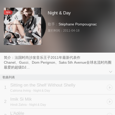
Night & Day
专辑
歌手：
Stéphane Pompougnac
发行时间：
2011-04-18
简介：法国时尚沙发音乐王子2011年最新代表作
Chanel、Gucci、Dom Perignon、Saks 5th Avenue全球名流时尚圈
最爱的超级DJ
性感、魅力、当代奢华艺术表徵，舒服、流畅、迷人沙发音乐情境
彷彿置身在巴黎最顶级的沙发会所，享受魅力璀璨缤纷时尚的白天与
歌曲列表
黑夜
Sitting on the Shelf Without Shelly
融合电子、硬地、民谣、爵士多种音乐风格加入Trip-Hop弛放舒缓节
1
Catriona Irving
- Night & Day
奏乐拍
2CD精选辑一共收录27首曲目
Imik Si Mik
2
Hindi Zahra
- Night & Day
性感、魅力、当代奢华艺术表徵，舒服、流畅、迷人沙发音乐情境，
弛放舞动的夜、清新愉悦的日，巴黎色彩缤纷时尚、沉浸都会极致丰
L'Adèle