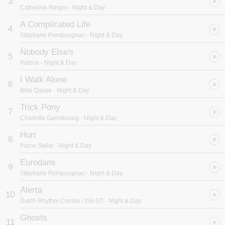
3
采的音像感官之旅！开创时尚沙龙音乐人文潮流，法国沙发音乐王
Catherine Ringer
- Night & Day
子-Stephane Pompougnac，擅长用音乐营造华丽细緻舒服的听觉气
氛、是沙发音乐情境的最佳制造者；来自世界葡萄酒首都-
A Complicated Life
4
Bordeaux，Stephane Pompougnac于1992年开始在巴黎多家知名
Stéphane Pompougnac
- Night & Day
夜店担任DJ崭露头角，1997年接受著名五星级饭店Hotel Costes邀
请?该饭店lounge bar担任驻场DJ进而大放异彩，Stephane
Nobody Else's
5
Pompougnac选曲融合电子、爵士、灵魂、摇滚、世界等多样音乐风
Patrice
- Night & Day
格，加入downtempo与trip-hop的弛放舒缓节奏乐拍营造出时尚优雅
的听觉气氛，让Hotel Costes成为巴黎新地标之一、最受欢迎的顶级
I Walk Alone
6
聚会厅所，Stephane Pompougnac也成为沙发音乐的指标性人物、
Billa Qause
- Night & Day
全球名流时尚圈最爱的超级DJ，包括Chanel、Gucci、Dom
Trick Pony
Perignon、Saks 5th Avenue、、等世界一流精品发表展演都特别邀
7
请他来负责音乐DJ演出。
Charlotte Gainsbourg
- Night & Day
Hurt
Night & Day是Stephane Pompougnac2011年最新精选混音2CD专
8
辑、也是最能完整代表史蒂芬音乐风格的代表作！整张2CD专辑一共
Parov Stelar
- Night & Day
收录27首曲目，以CD1「日」和CD2「夜」两个主题谱出个别音乐故
Eurodans
事、多层次的乐声创造出两个截然不同的音像世界：清新愉悦的日与
9
弛放舞动的夜，一贯个人独特的法式优雅浪漫品味，不断的追求自我
Stéphane Pompougnac
- Night & Day
创新，Stephane Pompougnac在本张2CD混音专辑中精选电子、硬
Alerta
地、流行民谣、爵士、世界、灵魂等多种音乐风格曲目，以trip-
10
Dutch Rhythm Combo / ISA GT
- Night & Day
hop、downtempo缓拍节奏巧妙的拼贴串联每段旋律、营造出最舒服
的听觉立体空间，彷彿置身在巴黎最顶级的沙发会所，享受魅力璀璨
Ghosts
11
缤纷时尚的白天与黑夜。