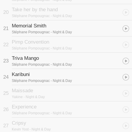
放节奏加入tribal世界风，开场曲“Mi Mujer”融合世界音乐元素丰富的
乐声，舒畅旋律中带有progressive fu、随著节奏轻鬆的摇肩摆动，
Take her by the hand
由年仅20岁新生代明星级DJ Nicolas Jaar所创作、是史蒂芬最喜爱的
20
Stéphane Pompougnac
- Night & Day
曲目之一，带出音乐的主题「夜」；紧接著出场的是三首deep
house舞曲“Deviate”、“Jus Groove”和“What This Music’s Done To
Memorial Smith
21
Me”越来越深邃强烈的节拍旋律炒热听觉气氛、一场华丽弛放的时尚
Stéphane Pompougnac
- Night & Day
party正式登场；Stephane Pompougnac加入个人两首原创曲，一样
由新生代爵士红伶Lady Linn美声吟唱的“Take Her By The Hand”
Pimp Convention
22
house节奏、别于「日」专辑中的new wave风格，以及非常轻鬆有
Stéphane Pompougnac
- Night & Day
趣、充满club风格的舞曲“Experience”；此外，荷兰知名DJ Johnny
D.的舞曲“Triva Mango”，流行女皇Madonna德国演唱会演出的
Triva Mango
23
Mathias Bradler充满世界融合风的“Karibuni”，还有著名的Acid Jazz
Stéphane Pompougnac
- Night & Day
DJ Kevin Yost一曲“Cripsy”；整张专辑在Glimpse的“Walk Tall”简单的
颤音琴、打击乐声中加入取样口白，这是Stephane Pompougnac在
Karibuni
24
Ibiza结尾时最爱播放的曲目，也为这场奢华迷离时尚之夜划下一个完
Stéphane Pompougnac
- Night & Day
美的句点！
Maissade
25
Yakine
- Night & Day
Experience
26
Stéphane Pompougnac
- Night & Day
Cripsy
27
Kevin Yost
- Night & Day