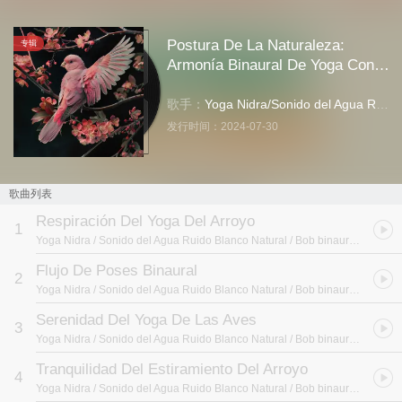
Postura De La Naturaleza:
专辑
Armonía Binaural De Yoga Con
Arroyos Y Aves - 80 88 Hz
歌手：
Yoga Nidra
/
Sonido del Agua Ruido Blanco Natural
发行时间：
2024-07-30
歌曲列表
Respiración Del Yoga Del Arroyo
1
Yoga Nidra / Sonido del Agua Ruido Blanco Natural / Bob binaural
- Postur
Flujo De Poses Binaural
2
Yoga Nidra / Sonido del Agua Ruido Blanco Natural / Bob binaural
- Postur
Serenidad Del Yoga De Las Aves
3
Yoga Nidra / Sonido del Agua Ruido Blanco Natural / Bob binaural
- Postur
Tranquilidad Del Estiramiento Del Arroyo
4
Yoga Nidra / Sonido del Agua Ruido Blanco Natural / Bob binaural
- Postur