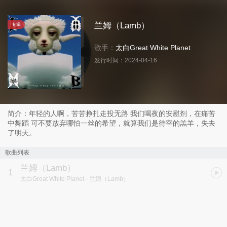
兰姆（Lamb）
专辑
歌手：
太白Great White Planet
发行时间：
2024-04-16
简介：年轻的人啊，苦苦挣扎走投无路 我们喝夜的安慰剂，在痛苦
中舞蹈 可不要放弃哪怕一丝的希望，就算我们是待宰的羔羊，失去
了明天。
歌曲列表
兰姆（Lamb）
1
太白Great White Planet
- 兰姆（Lamb）