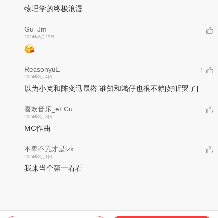
物理学的终极浪漫
Gu_Jm
2024年8月25日
ReasonyuE
1
2024年3月4日
以为小克和陈奕迅最搭 谁知和鸿仔也很不赖
[好听哭了]
喜欢音乐_eFCu
2024年3月3日
MC作曲
不卑不亢才是lzk
2024年3月1日
我来当个第一看看