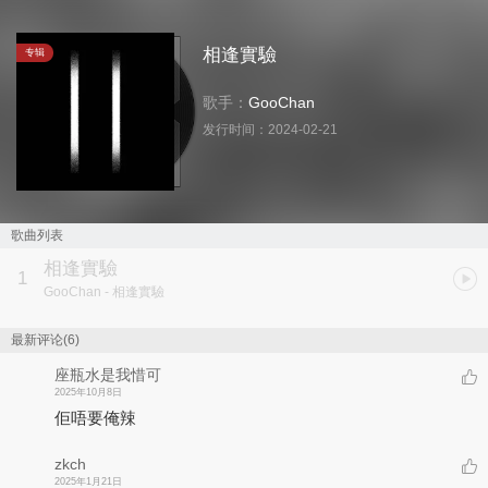
相逢實驗
专辑
歌手：
GooChan
发行时间：
2024-02-21
歌曲列表
相逢實驗
1
GooChan
- 相逢實驗
最新评论(6)
座瓶水是我惜可
2025年10月8日
佢唔要俺辣
zkch
2025年1月21日