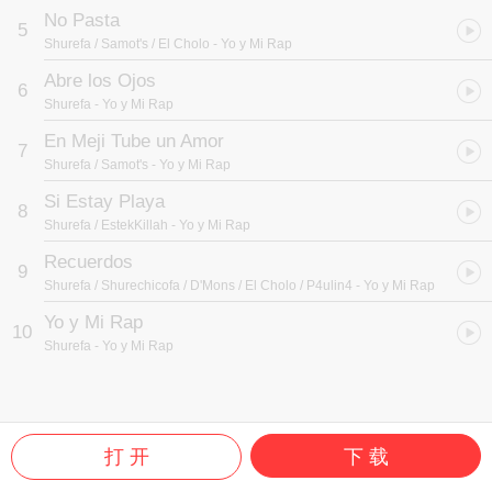
No Pasta
5
Shurefa / Samot's / El Cholo
- Yo y Mi Rap
Abre los Ojos
6
Shurefa
- Yo y Mi Rap
En Meji Tube un Amor
7
Shurefa / Samot's
- Yo y Mi Rap
Si Estay Playa
8
Shurefa / EstekKillah
- Yo y Mi Rap
Recuerdos
9
Shurefa / Shurechicofa / D'Mons / El Cholo / P4ulin4
- Yo y Mi Rap
Yo y Mi Rap
10
Shurefa
- Yo y Mi Rap
打 开
下 载