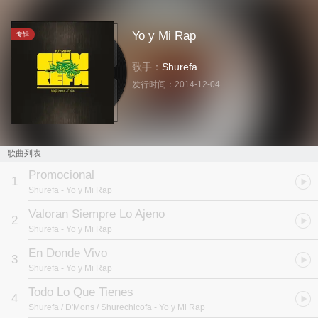
Yo y Mi Rap
专辑
歌手：
Shurefa
发行时间：
2014-12-04
歌曲列表
Promocional
1
Shurefa
- Yo y Mi Rap
Valoran Siempre Lo Ajeno
2
Shurefa
- Yo y Mi Rap
En Donde Vivo
3
Shurefa
- Yo y Mi Rap
Todo Lo Que Tienes
4
Shurefa / D'Mons / Shurechicofa
- Yo y Mi Rap