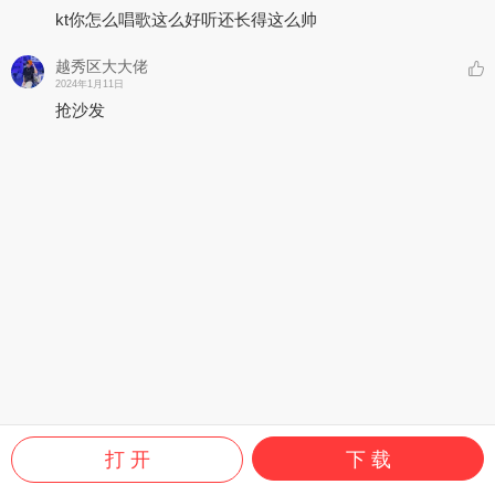
kt你怎么唱歌这么好听还长得这么帅
越秀区大大佬
2024年1月11日
抢沙发
打 开
下 载