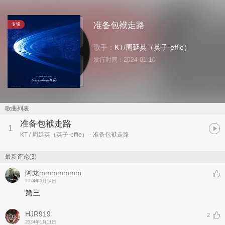
准备包袱走路
专辑
歌手：
KT
/
周延英（英子-effie）
发行时间：
2024-01-10
歌曲列表
准备包袱走路
1
KT / 周延英（英子-effie）
- 准备包袱走路
最新评论(3)
阿龙mmmmmmm
2024年5月14日
第三
HJR919
2
2024年1月11日