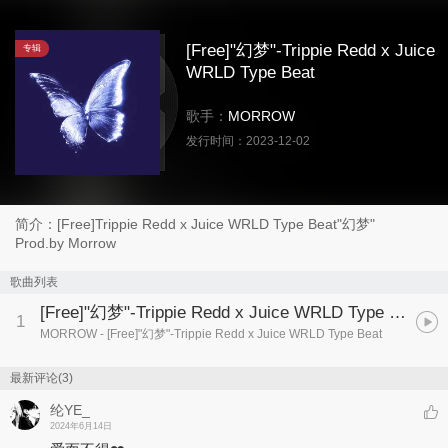
[Free]"幻梦"-Trippie Redd x Juice
专辑
WRLD Type Beat
歌手：
MORROW
发行时间：
2023-12-02
简介：[Free]Trippie Redd x Juice WRLD Type Beat"幻梦"
Prod.by Morrow
歌曲列表
[Free]"幻梦"-Trippie Redd x Juice WRLD Type Beat
1
MORROW
- [Free]"幻梦"-Trippie Redd x Juice WRLD Type Beat
最新评论(3)
纶YE_
2024年6月14日