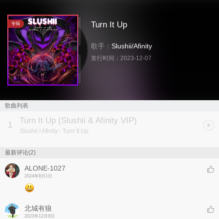
Turn It Up
专辑
歌手：
Slushii
/
Afinity
发行时间：
2023-12-07
歌曲列表
Turn It Up (Slushii & Afinity VIP)
1
Slushii / Afinity
- Turn It Up
最新评论(2)
ALONE-1027
2024年8月1日
北城有狼
2023年12月8日