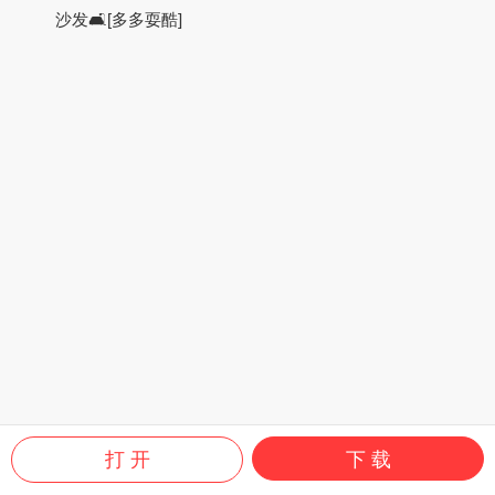
沙发🛋️
[多多耍酷]
打 开
下 载