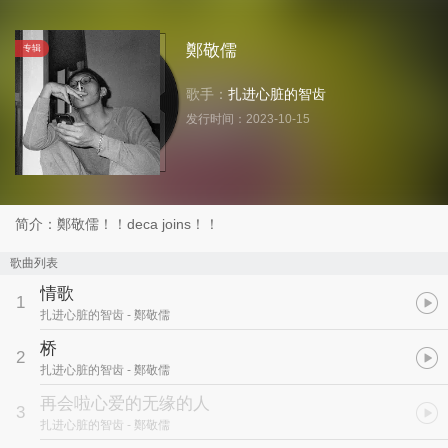
鄭敬儒
专辑
歌手：
扎进心脏的智齿
发行时间：
2023-10-15
简介：鄭敬儒！！deca joins！！
歌曲列表
情歌
1
扎进心脏的智齿
- 鄭敬儒
桥
2
扎进心脏的智齿
- 鄭敬儒
再会啦心爱的无缘的人
3
扎进心脏的智齿
- 鄭敬儒