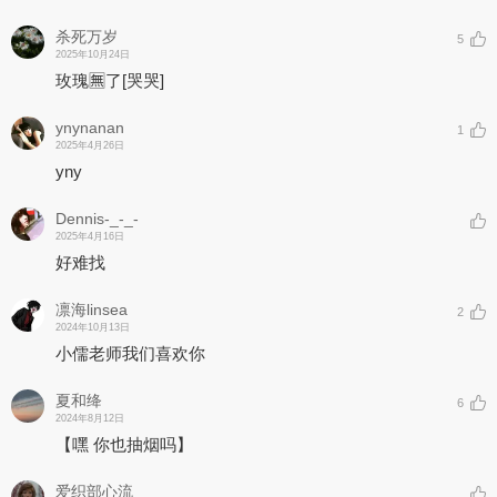
杀死万岁
5
2025年10月24日
玫瑰🈚了
[哭哭]
ynynanan
1
2025年4月26日
yny
Dennis-_-_-
2025年4月16日
好难找
凛海linsea
2
2024年10月13日
小儒老师我们喜欢你
夏和绛
6
2024年8月12日
【嘿 你也抽烟吗】
爱织部心流