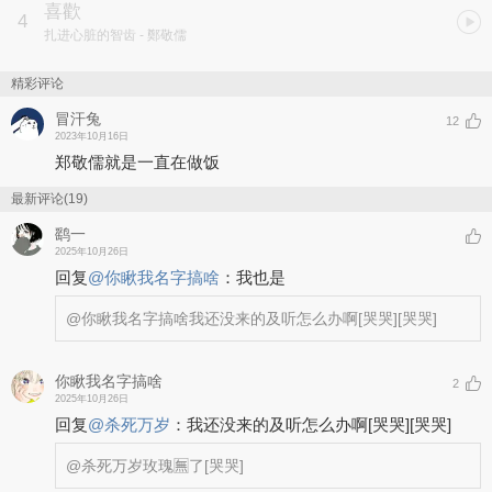
喜歡
4
扎进心脏的智齿
- 鄭敬儒
精彩评论
冒汗兔
12
2023年10月16日
郑敬儒就是一直在做饭
最新评论(19)
鹞一
2025年10月26日
回复
@
你瞅我名字搞啥
：
我也是
@你瞅我名字搞啥
我还没来的及听怎么办啊
[哭哭]
[哭哭]
你瞅我名字搞啥
2
2025年10月26日
回复
@
杀死万岁
：
我还没来的及听怎么办啊
[哭哭]
[哭哭]
@杀死万岁
玫瑰🈚了
[哭哭]