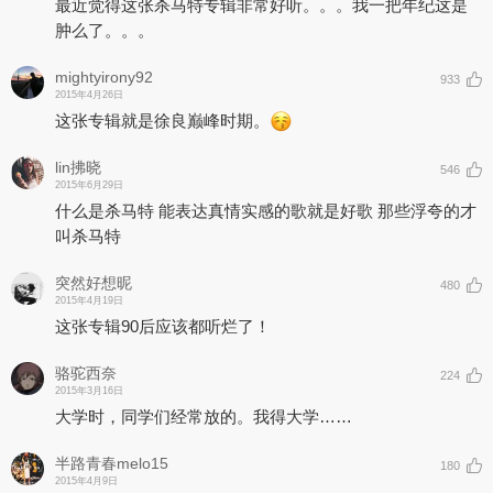
最近觉得这张杀马特专辑非常好听。。。我一把年纪这是
肿么了。。。
mightyirony92
933
2015年4月26日
这张专辑就是徐良巅峰时期。
lin拂晓
546
2015年6月29日
什么是杀马特 能表达真情实感的歌就是好歌 那些浮夸的才
叫杀马特
突然好想昵
480
2015年4月19日
这张专辑90后应该都听烂了！
骆驼西奈
224
2015年3月16日
大学时，同学们经常放的。我得大学……
半路青春melo15
180
2015年4月9日