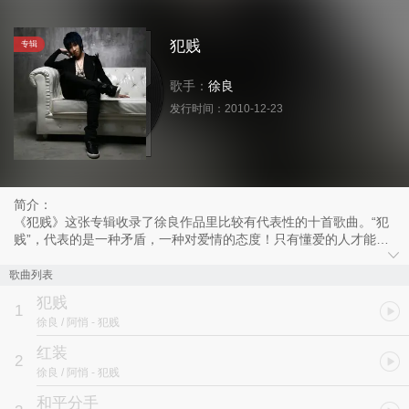
犯贱
专辑
歌手：
徐良
发行时间：
2010-12-23
简介：
《犯贱》这张专辑收录了徐良作品里比较有代表性的十首歌曲。“犯
贱”，代表的是一种矛盾，一种对爱情的态度！只有懂爱的人才能明
白它的含义。专辑的每首歌曲，都透露着复杂的情感，不同的人听，
会有不同的感觉，就像《犯贱》、《红装》、《和平分手》等，歌曲
歌曲列表
里透露出来的甜蜜、怨恨、后悔、自责、矛盾，不更接近与真实的爱
犯贱
情？现在，请带上你的耳机，细细体会隐藏在华丽乐章下的只属于你
1
徐良 / 阿悄
- 犯贱
的心情！
红装
2
徐良 / 阿悄
- 犯贱
和平分手