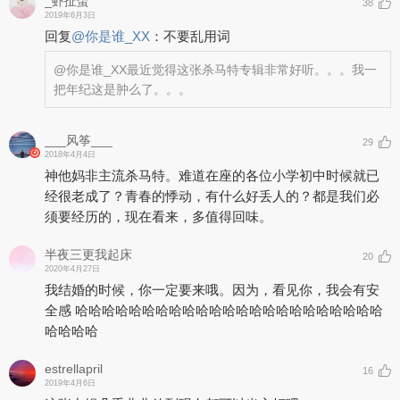
_虾扯蛋
38
2019年6月3日
回复
@
你是谁_XX
：
不要乱用词
@你是谁_XX
最近觉得这张杀马特专辑非常好听。。。我一
把年纪这是肿么了。。。
___风筝___
29
2018年4月4日
神他妈非主流杀马特。难道在座的各位小学初中时候就已
经很老成了？青春的悸动，有什么好丢人的？都是我们必
须要经历的，现在看来，多值得回味。
半夜三更我起床
20
2020年4月27日
我结婚的时候，你一定要来哦。因为，看见你，我会有安
全感 哈哈哈哈哈哈哈哈哈哈哈哈哈哈哈哈哈哈哈哈哈哈哈
哈哈哈哈
estrellapril
16
2019年4月6日