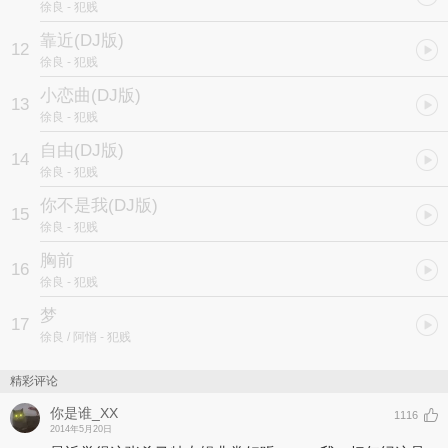
徐良
- 犯贱
靠近(DJ版)
12
徐良
- 犯贱
小恋曲(DJ版)
13
徐良
- 犯贱
自由(DJ版)
14
徐良
- 犯贱
你不是我(DJ版)
15
徐良
- 犯贱
胸前
16
徐良
- 犯贱
梦
17
徐良 / 阿悄
- 犯贱
精彩评论
你是谁_XX
1116
2014年5月20日