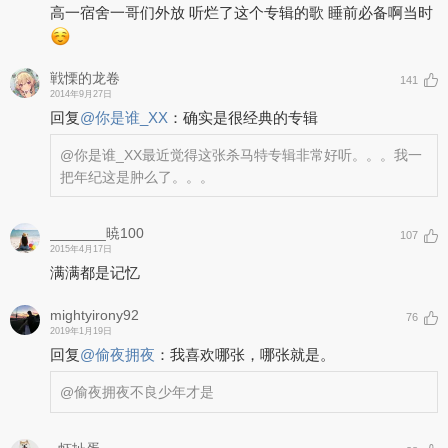
高一宿舍一哥们外放 听烂了这个专辑的歌 睡前必备啊当时
戦慄的龙卷
141
2014年9月27日
回复
@
你是谁_XX
：
确实是很经典的专辑
@你是谁_XX
最近觉得这张杀马特专辑非常好听。。。我一
把年纪这是肿么了。。。
_______暁100
107
2015年4月17日
满满都是记忆
mightyirony92
76
2019年1月19日
回复
@
偷夜拥夜
：
我喜欢哪张，哪张就是。
@偷夜拥夜
不良少年才是