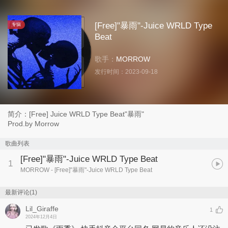
[Free]"暴雨"-Juice WRLD Type
专辑
Beat
歌手：
MORROW
发行时间：
2023-09-18
简介：[Free] Juice WRLD Type Beat"暴雨"
Prod.by Morrow
歌曲列表
[Free]"暴雨"-Juice WRLD Type Beat
1
MORROW
- [Free]"暴雨"-Juice WRLD Type Beat
最新评论(1)
Lil_Giraffe
1
2024年12月4日