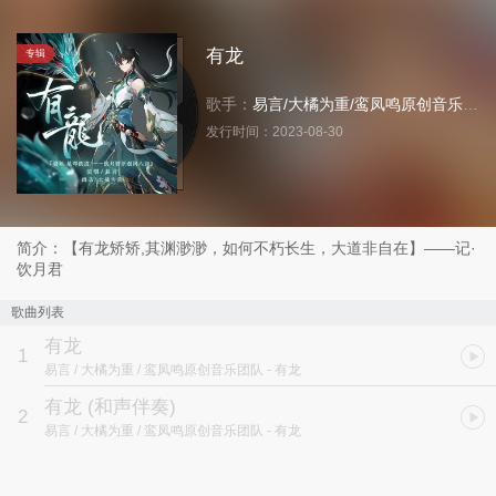
有龙
专辑
歌手：
易言
/
大橘为重
/
鸾凤鸣原创音乐团队
发行时间：
2023-08-30
简介：【有龙矫矫,其渊渺渺，如何不朽长生，大道非自在】——记·
饮月君
歌曲列表
有龙
1
易言 / 大橘为重 / 鸾凤鸣原创音乐团队
- 有龙
有龙 (和声伴奏)
2
易言 / 大橘为重 / 鸾凤鸣原创音乐团队
- 有龙