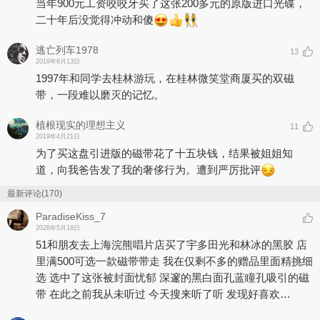
当年900元工资咬咬牙买了这张200多元的原版进口光碟，
二十年后没觉得冲动和傻
逃亡列车1978
13
2019年6月13日
1997年和同学去桂林游玩，在桂林微笑堂商厦买的双磁
带，一段难以磨灭的记忆。
植根现实的理想主义
11
2019年4月21日
为了买这盘引进版的磁带花了十五块钱，结果被姐姐知
道，向我爸告发了我的奢侈行为。遭到严厉批评
最新评论(170)
ParadiseKiss_7
2026年5月18日
51和朋友去上海浣熊唱片店买了宇多田光和林冰的黑胶 店
里满500可选一款磁带带走 我在仅剩不多的赠品里面精挑细
选 选中了这张被封面忧郁 深邃的黑白面孔蓝瞳孔吸引的磁
带 在此之前我从未听过 今天搜来听了听 发现好喜欢…