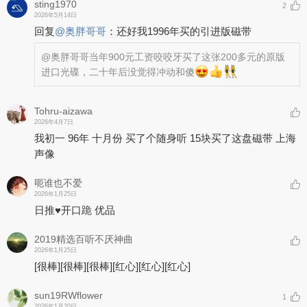
sting1970
2
2026年5月14日
回复
@
奥胖哥哥
：
还好我1996年买的引进版磁带
@奥胖哥哥
当年900元工资咬咬牙买了这张200多元的原版
进口光碟，二十年后没觉得冲动和傻
Tohru-aizawa
2026年4月7日
我初一 96年 十月份 买了个随身听 15块买了这盘磁带 上海
声像
呃谁也不爱
2026年1月25日
日推♥️开口跪 优品
2019精选百听不厌神曲
2026年1月25日
[很棒]
[很棒]
[很棒]
[红心]
[红心]
[红心]
sun19RWflower
1
2026年1月20日