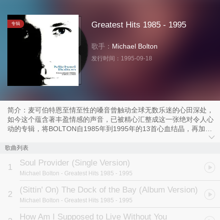
Greatest Hits 1985 - 1995
专辑
歌手：
Michael Bolton
发行时间：
1995-09-18
简介：麦可伯特恩至情至性的嗓音曾触动全球无数乐迷的心田深处，
如今这个蕴含著丰盈情感的声音，已被精心汇整成这一张绝对令人心
动的专辑，将BOLTON自1985年到1995年的13首心血结晶，再加上
５首特别全新量造的精彩新歌一併收录，共同为BOLTON再度砌造出
一张漂亮的成绩单。
歌曲列表
Soul Provider (Single Version)
本张精选辑蒐集了BOLTON过去十年来令人刮目的排行畅销佳
1
Michael Bolton
- Greatest Hits 1985 - 1995
作，如：“HOW AM I SUPPOSED TO LIVE WITHOUT YOU ”、
“SAID I LOVED...BUT I LIED ”等之外，也有精醇的不朽老歌经典新
(Sittin' On) The Dock of the Bay (Album Version)
2
绎，如“WHEN A MAN LOVES A WOMAN”、“LEAN ON ME”等，至
Michael Bolton
- Greatest Hits 1985 - 1995
于五首新作，除了先露脸的活跃热情单曲“CAN I TOUCH YOU
...THERE? ”，还包括有BOLTON原为CHER所写、令她东山再起的“I
How Am I Supposed to Live Without You