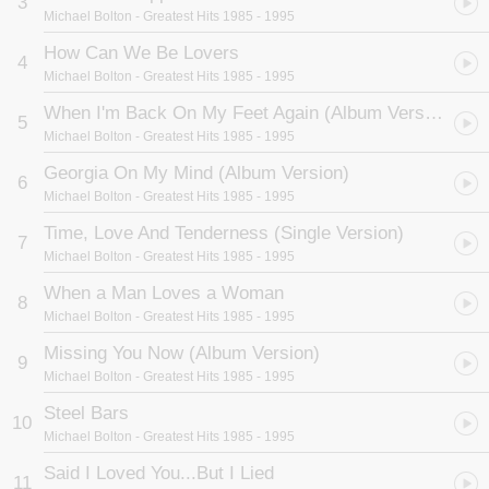
3
FOUND SOMEONE”，可预期的感动，正等著你来细细品嚐。
Michael Bolton
- Greatest Hits 1985 - 1995
How Can We Be Lovers
4
Michael Bolton
- Greatest Hits 1985 - 1995
When I'm Back On My Feet Again (Album Version)
5
Michael Bolton
- Greatest Hits 1985 - 1995
Georgia On My Mind (Album Version)
6
Michael Bolton
- Greatest Hits 1985 - 1995
Time, Love And Tenderness (Single Version)
7
Michael Bolton
- Greatest Hits 1985 - 1995
When a Man Loves a Woman
8
Michael Bolton
- Greatest Hits 1985 - 1995
Missing You Now (Album Version)
9
Michael Bolton
- Greatest Hits 1985 - 1995
Steel Bars
10
Michael Bolton
- Greatest Hits 1985 - 1995
Said I Loved You...But I Lied
11