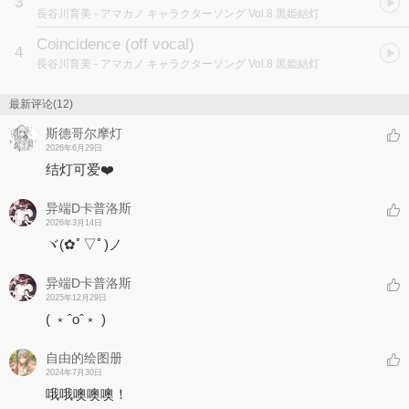
3
作词：Duca
長谷川育美
- アマカノ キャラクターソング Vol.8 黒姫結灯
作曲：ANZIE
编曲：ANZIE
Coincidence (off vocal)
4
「Coincidence」
長谷川育美
- アマカノ キャラクターソング Vol.8 黒姫結灯
作词：Duca
作曲：ANZIE
最新评论(12)
编曲：鈴木ぷよ
斯德哥尔摩灯
2026年6月29日
结灯可爱❤️
异端D卡普洛斯
2026年3月14日
ヾ(✿ﾟ▽ﾟ)ノ
异端D卡普洛斯
2025年12月29日
( ﹡ˆoˆ﹡ )
自由的绘图册
2024年7月30日
哦哦噢噢噢！