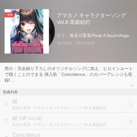
アマカノ キャラクターソング
专辑
Vol.8 黒姫結灯
歌手：
長谷川育美
/
Peak A Soul+
/
Angel Note
发行时间：
2022-03-25
简介：完全録り下ろしのオリジナルソングに加え、ヒロインルート
で聴くことのできる 挿入歌「Coincidence」のカバーアレンジも収
録!
ジャケットはキャラソン限定の特別仕様で、ファン必携のCDとな
っております!
歌曲列表
[アーティスト]
鍵
黒姫結灯(CV:明羽杏子)
1
長谷川育美
- アマカノ キャラクターソング Vol.8 黒姫結灯
[収録内容]
・キャラクターソング「鍵」(カラオケバージョン付き)
鍵 (off vocal)
2
・アマカノ2挿入歌「Coincidence」カバーソング(カラオケバージ
長谷川育美
- アマカノ キャラクターソング Vol.8 黒姫結灯
ョン付き)
「鍵」
Coincidence