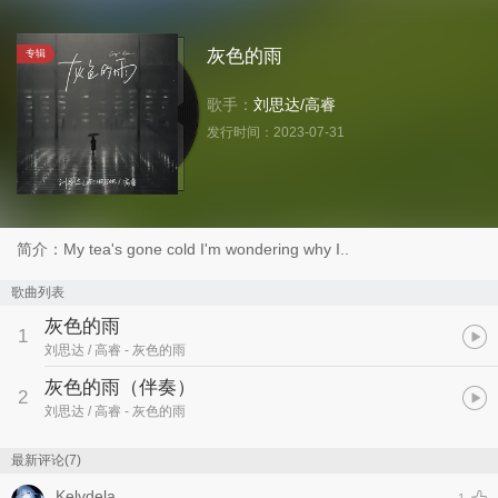
灰色的雨
专辑
歌手：
刘思达
/
高睿
发行时间：
2023-07-31
简介：My tea's gone cold I'm wondering why I..
歌曲列表
灰色的雨
1
刘思达 / 高睿
- 灰色的雨
灰色的雨（伴奏）
2
刘思达 / 高睿
- 灰色的雨
最新评论(7)
Kelvdela_