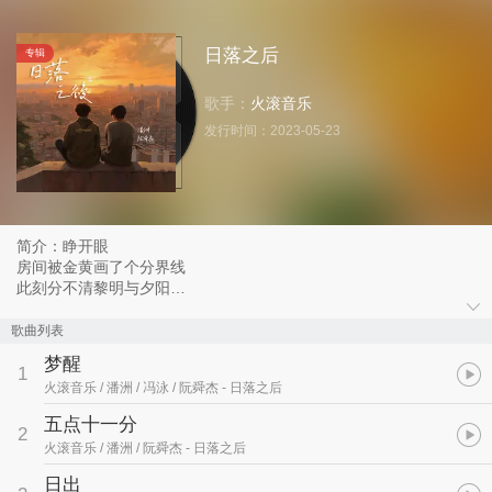
日落之后
专辑
歌手：
火滚音乐
发行时间：
2023-05-23
简介：睁开眼
房间被金黄画了个分界线
此刻分不清黎明与夕阳
窗外急促的鸣笛
嘈杂的人声
歌曲列表
宿醉的头晕
梦醒
1
火滚音乐 / 潘洲 / 冯泳 / 阮舜杰
- 日落之后
时间好像从来都不存在
流走的只是我们的记忆
五点十一分
2
并且是争取把它变得更好
火滚音乐 / 潘洲 / 阮舜杰
- 日落之后
日出