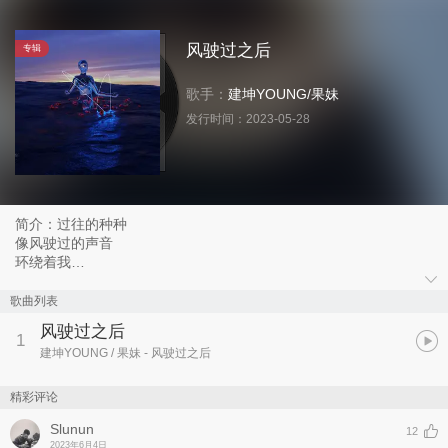
风驶过之后
专辑
歌手：
建坤YOUNG
/
果妹
发行时间：
2023-05-28
简介：过往的种种
像风驶过的声音
环绕着我
就像你的话语刺我心头
歌曲列表
风驶过之后
1
建坤YOUNG / 果妹
- 风驶过之后
精彩评论
Slunun
12
2023年6月4日