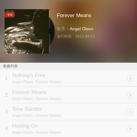
Forever Means
专辑
歌手：
Angel Olsen
发行时间：
2023-04-13
歌曲列表
Nothing's Free
1
Angel Olsen
- Forever Means
Forever Means
2
Angel Olsen
- Forever Means
Time Bandits
3
Angel Olsen
- Forever Means
Holding On
4
Angel Olsen
- Forever Means