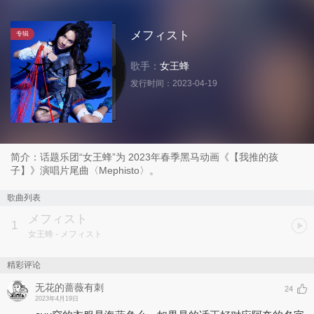
メフィスト
专辑
歌手：
女王蜂
发行时间：
2023-04-19
简介：话题乐团“女王蜂”为 2023年春季黑马动画《【我推的孩
子】》演唱片尾曲〈Mephisto〉。
歌曲列表
メフィスト
1
女王蜂
- メフィスト
精彩评论
无花的蔷薇有刺
24
2023年4月19日