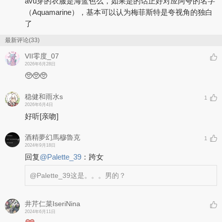
avu穿的衣服是海蓝色么，如果是的话正好对应阿夸的名字
（Aquamarine），基本可以认为梅菲斯特是夸视角的独白
了
最新评论(33)
VII零度_07
2026年6月28日
🥺🥺🥺
稳健和雨水s
1
2026年6月4日
好听
[亲吻]
酒精夢幻馬穆魯克
1
2024年9月18日
回复
@
Palette_39
：
跨女
@Palette_39
这是。。。男的？
井芹仁菜IseriNina
2024年6月11日