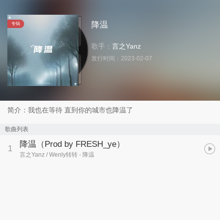
降温
专辑
歌手：
言之Yanz
发行时间：
2023-02-07
简介：我也在等待 直到你的城市也降温了
歌曲列表
降温（Prod by FRESH_ye）
1
言之Yanz / Wenly转转
- 降温