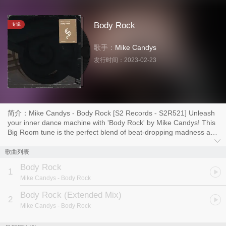
Body Rock
专辑
歌手：
Mike Candys
发行时间：
2023-02-23
简介：Mike Candys - Body Rock [S2 Records - S2R521] Unleash
your inner dance machine with 'Body Rock' by Mike Candys! This
Big Room tune is the perfect blend of beat-dropping madness and
musical wizardry. Get ready for a musical experience like never
before with its electrifying beats and mind-blowing stabs. Put on
歌曲列表
your dancing shoes and let the rhythm guide you on this wild ride.
Body Rock
So what are you waiting for? Rock your body with 'Body Rock'!
1
Mike Candys
- Body Rock
Infos: https://www.sirupmusic.com
https://www.youtube.com/sirupmusic
Body Rock (Extended Mix)
2
https://www.facebook.com/sirupmusic https://www.mikecandys.com
Mike Candys
- Body Rock
https://www.facebook.com/MikeCandysMusic
https://www.instagram.com/mikecandysofficial