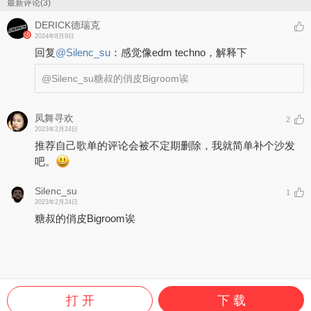
https://www.soundcloud.com/mikecandysofficial
最新评论(3)
DERICK德瑞克
2024年8月9日
回复
@
Silenc_su
：
感觉像edm techno，解释下
@Silenc_su
糖叔的俏皮Bigroom诶
凤舞寻欢
2
2023年2月24日
推荐自己歌单的评论会被不定期删除，我就简单补个沙发
吧。
Silenc_su
1
2023年2月24日
糖叔的俏皮Bigroom诶
打 开
下 载