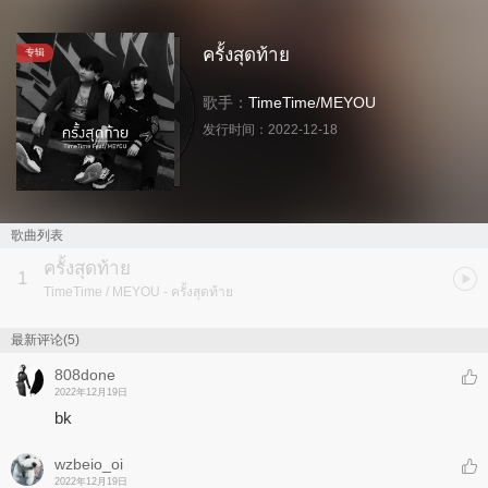
ครั้งสุดท้าย
专辑
歌手：
TimeTime
/
MEYOU
发行时间：
2022-12-18
歌曲列表
ครั้งสุดท้าย
1
TimeTime / MEYOU
- ครั้งสุดท้าย
最新评论(5)
808done
2022年12月19日
bk
wzbeio_oi
2022年12月19日