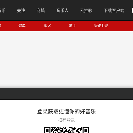
音乐
关注
商城
音乐人
云推歌
下载客户端
榜
歌单
播客
歌手
新碟上架
登录获取更懂你的好音乐
扫码登录