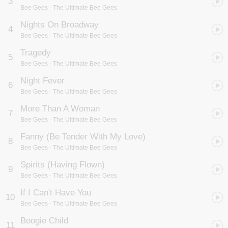
3
1997年全英音乐奖“终生成就奖”得主、2000年全美录音协会“终生成
Bee Gees
- The Ultimate Bee Gees
就奖”得主、2001年入列“合唱团体名人殿堂”、2002 年受英国女皇授
与“大英帝国司令勳章”、荣获2003年葛莱美传奇奖、2006年英国Ivor
Nights On Broadway
4
Novello音乐奖荣誉会员奖，更有超过6千位歌手团体曾翻唱过比吉斯
Bee Gees
- The Ultimate Bee Gees
歌曲，林林总总的荣誉奖项都一再证明了比吉斯对流行音乐的传奇贡
献。
Tragedy
5
Bee Gees
- The Ultimate Bee Gees
2009年，正值比吉斯成军届满五十周年之际，Rhino厂牌推出“The
Ultimate Bee Gees”来庆祝这值得庆祝纪念的一年，汇集你所听过最
Night Fever
6
耳熟能详的比吉斯经典排行榜歌曲，包括全美单曲榜#16“Holiday”、
Bee Gees
- The Ultimate Bee Gees
英国单曲榜#12“New York Mining Disaster 1941”、全美单曲榜
More Than A Woman
#17“To Love Somebody”、全美单曲榜#9“World”、英国单曲榜
7
#8“Words”、英国单曲榜#1“Massachusetts”、“I’ve Gotta Get A
Bee Gees
- The Ultimate Bee Gees
Message To You”、全美单曲榜#6“I Started A Joke”、英国单曲榜
Fanny (Be Tender With My Love)
#6“First Of May”、全美单曲榜#1“How Can You Mend A Broken
8
Heart”、“Jive Talkin’”、“You Should Be Dancing”、【週末的狂热】
Bee Gees
- The Ultimate Bee Gees
电影原声带中四首超红金曲“How Deep Is Your Love”、“Stayin’
Spirits (Having Flown)
Alive”、“Night Fever”、“More Than A Woman”，以及1979年全球狂
9
卖3千万张“Spirit Having Flown”专辑中的“Too Much Heaven”、
Bee Gees
- The Ultimate Bee Gees
“Tragedy”、“Love You Inside Out”三首全部拿下全美单曲榜冠军的
If I Can't Have You
单曲等等…，全部都陪伴过不少西洋乐迷的年少舞厅岁月，就算是未
10
Bee Gees
- The Ultimate Bee Gees
逢比吉斯盛世的年轻人们，也绝对是听过这些到现在都还是电台时常
放送的西洋经典。
Boogie Child
11