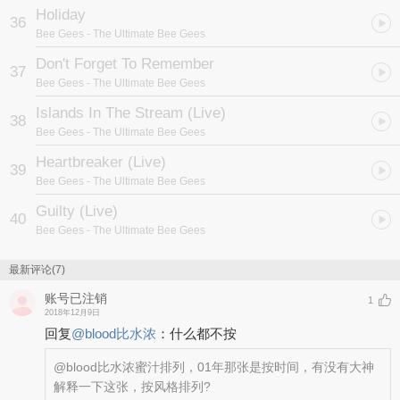
Holiday
36
Bee Gees
- The Ultimate Bee Gees
Don't Forget To Remember
37
Bee Gees
- The Ultimate Bee Gees
Islands In The Stream (Live)
38
Bee Gees
- The Ultimate Bee Gees
Heartbreaker (Live)
39
Bee Gees
- The Ultimate Bee Gees
Guilty (Live)
40
Bee Gees
- The Ultimate Bee Gees
最新评论(7)
账号已注销
1
2018年12月9日
回复
@
blood比水浓
：
什么都不按
@blood比水浓
蜜汁排列，01年那张是按时间，有没有大神
解释一下这张，按风格排列?