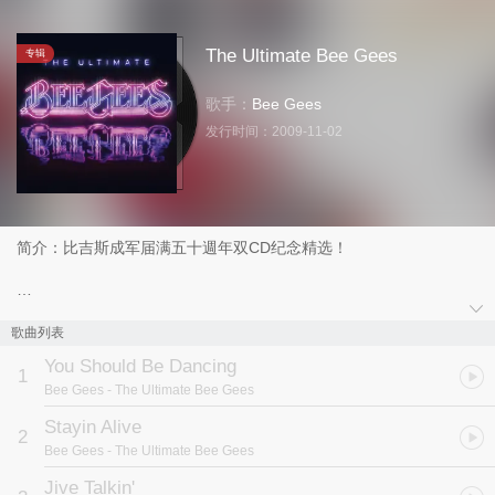
The Ultimate Bee Gees
专辑
歌手：
Bee Gees
发行时间：
2009-11-02
简介：比吉斯成军届满五十週年双CD纪念精选！
三副足以驾驭真、假音歌唱技巧的嗓子，三个跨越类型音乐创作极限
的灵魂，一个默契绝佳的超级乐团－比吉斯合唱团，他们创造了无数
歌曲列表
的惊人纪录：他们是流行音乐史上十大最成功的歌手团体之一、在全
You Should Be Dancing
球缔造逾两亿张的专辑销售成绩、拥有超过50张美国告示牌Top10专
1
Bee Gees
- The Ultimate Bee Gees
辑、写下超过15首全美冠军歌曲、打造出的【週末的狂热】电影原声
带在全球热卖3千万张(史上最畅销电影原声带Top5之一)、为主流电
Stayin Alive
2
影谱写超过100首歌曲配乐、是唯一同时拥有5首歌曲登上全美单曲
Bee Gees
- The Ultimate Bee Gees
排行榜Top10的团体、囊括16座葛莱美奖提名、赢得7座葛莱美奖、
1994年入列“词曲创作名人殿堂”、1997年入列“摇滚名人殿堂”、
Jive Talkin'