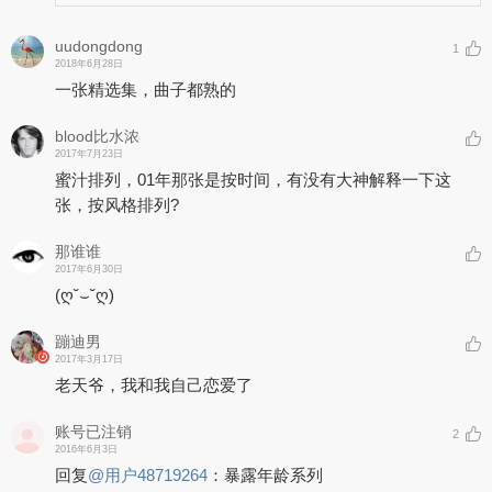
uudongdong
1
2018年6月28日
一张精选集，曲子都熟的
blood比水浓
2017年7月23日
蜜汁排列，01年那张是按时间，有没有大神解释一下这
张，按风格排列?
那谁谁
2017年6月30日
(ღ˘⌣˘ღ)
蹦迪男
2017年3月17日
老天爷，我和我自己恋爱了
账号已注销
2
2016年6月3日
回复
@
用户48719264
：
暴露年龄系列