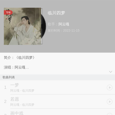
临川四梦
专辑
歌手：
阿云嘎
发行时间：
2022-11-15
简介：《临川四梦》
演唱：阿云嘎
制作人：田汨@Sound Growth Studios
封面画家：林于思
歌曲列表
出品：AYG小剧场
一梦
1
阿云嘎
- 临川四梦
《临川四梦》是从汤显祖的四部名作《牡丹亭》、《南柯记》、《邯
郸记》、《紫钗记》 中汲取灵感，从中国古典文学中生长出来的一
若愿
2
张全新EP。
阿云嘎
- 临川四梦
画中戏