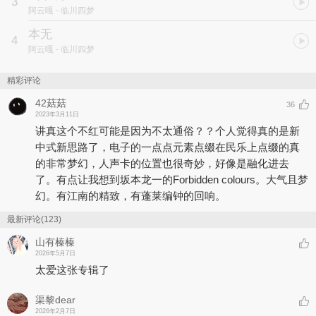
3
《一梦》
阿云嘎
- 临川四梦
一情生梦，一梦生情。梦是贯穿牡丹亭始终的线索，梦是杜丽娘和柳
梦梅连结的媒介，也是整部作品中最具浪漫色彩的篇章。杜丽娘“只
本无
4
为痴情慕色，一梦而亡”；柳梦梅“偶然一梦，改名换字，生出无数痴
阿云嘎
- 临川四梦
情”。
《一梦》以游园画面描写带出柳梦梅与杜丽娘的相遇、相爱、缠绵、
精彩评论
不舍以及整首歌的主旨——服从于命中注定相爱的宿命而生出的无
悔。
42菇菇
36
2023年3月11日
“生同室，死同穴。口不心齐，寿随香灭。”
讲真这个不红可能是因为不太通俗？？个人觉得真的是新
中式新思路了，电子的一点点元素点缀在民乐上点缀的真
阴阳两界都无法隔开的深情由梦而生，在梦中辗转缠绵……《一梦》
的非常梦幻，人声卡的位置也很奇妙，好像是融化进去
意在表达梦虽易醒，然梦者无悔于梦，若无法在现实中圆梦，愿长住
梦中。
了。有点让我想到坂本龙一的Forbidden colours。大气且梦
《牡丹亭》是昆曲中极具代表性的曲目，这一首歌的旋律在编写时运
幻。有江南的精致，有蓬莱编钟的回响。
用昆曲中的水磨腔的特质——低回婉转，着重表现如梦似幻，不真实
的，极致浪漫的情境。《一梦》的配器采用了电影画面式的配乐思
最新评论(123)
维，多使用管弦乐作色彩性的描绘，在副歌时极尽华丽、梦幻与缠
山有榛榛
绵，又有着强烈的宿命感。
2026年5月7日
太爱这张专辑了
《若愿》
五十三出话情爱，世间大戏上演。
渠黎dear
在元宵灯节相会的霍李二人，因缘际会下误解丛生，又因黄衫客的出
2026年2月7日