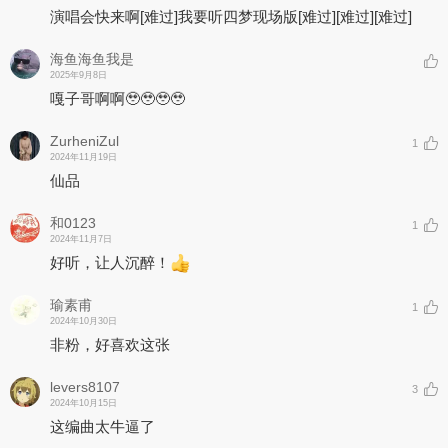
现让二人的爱情出现了转机。这也给《紫钗记》的故事蒙上了一层离
演唱会快来啊
[难过]
我要听四梦现场版
[难过]
[难过]
[难过]
奇浪漫如梦如幻的色彩……
歌曲《若愿》开篇以缘分作为整段主歌的契机，讲述两个相爱之人因
海鱼海鱼我是
爱生恨，也因缘再聚。再用第一人称视角的副歌分别来阐述二人对情
2025年9月8日
爱的所想所愿。以歌传心意，互诉心事，以解相思。
嘎子哥啊啊🥹🥹🥹🥹
ZurheniZul
《画中戏》
1
2024年11月19日
山有三远，墨有五色，都为中国画技法中常被提及的概念。词取“中
仙品
国画”为意象，描绘山水、⼈家、草亭、河川、行舟、过客……画中
有新生与离别，有得意与失意，“我”在画中，亦在观画，华美的画卷
终究也是薄纸一张，映照《邯郸记》中的梦境——
和0123
1
2024年11月7日
“枕儿内有路，分明留去向。向其间打滚，影⼉历历端详。六十年光
好听，让人沉醉！
景，熟不的半箸黄粱？”
瑜素甫
1
以梦境折射现实。《画中戏》意在表达功名财富甚至情感与生命都留
2024年10月30日
不住，既然一切皆虚妄，何不放下细大不捐的欲念，日常风景与日复
非粉，好喜欢这张
一日的平淡可能才是⼈最终的归宿。
levers8107
3
在词的创作思路方面， 除了提炼《邯郸记》中“一切皆虚妄”的主旨来
2024年10月15日
写作，部分句子也以《邯郸记》中出现过的比较特殊的遣词造句手法
这编曲太牛逼了
类似的方法来写就——