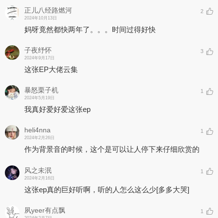
“客惊秋色山东宅，宅东山色秋惊客。卢姓旧家儒，儒家旧姓卢。隐
正儿八经路燃河
2
名何借问？问借何名隐？生小误痴情，情痴误小生。”
2024年10月13日
妈呀竟然都快两年了。。。时间过得好快
歌词中的“话此离别处，此处话别离” 、“门扫落山花，山门扫落花”两
句也同样以前后句同字不同序表达不同语义的方式写作。歌曲的部分
子夜纾怀
3
旋律也暗合了词的写作方式，做了顺序和逆序的镜像结构设计。
2024年9月17日
旋律在和声和副歌的设计多用离调、转调，试图描绘出色彩斑斓，光
这张EP大佬云集
影迷幻的“万华镜“里的画面。整首歌在配器上从深幽清淡开始，随着
音乐走向在第一次副歌开始增加更多色泽和细节，营造如棱镜光线变
暴怒栗子机
1
化般迷幻的梦境感，在第二次副歌五光十色到达顶点，然后开始回收
2024年5月19日
至最初最简单的动机里，回归单纯与深邃。
我真好爱好爱这张ep
《本无》
heli4nna
1
“情”常被归为世俗之事，而《南柯记》中的情却有出世之思考，在发
2024年2月26日
梦中生情，在至情中参悟。
作为背景音的时候，这个是可以让人停下来仔细欣赏的
“出世”与“入世”，“情”与“空”，是《本无》这首歌从《南柯记》中提炼
风之未泯
1
出来的想要传递的信息。
2024年2月16日
这张ep真的巨好听啊，听的人怎么这么少
[多多大哭]
“梦了为觉，情了为佛。”
这首歌试图从较为特别的结构设计来展现从⽣情到顿悟转变的脉络
夙yeer有点飘
1
——从词到曲和配器都在结构上做了镜像设计。前奏前的主歌歌词抽
2024年2月7日